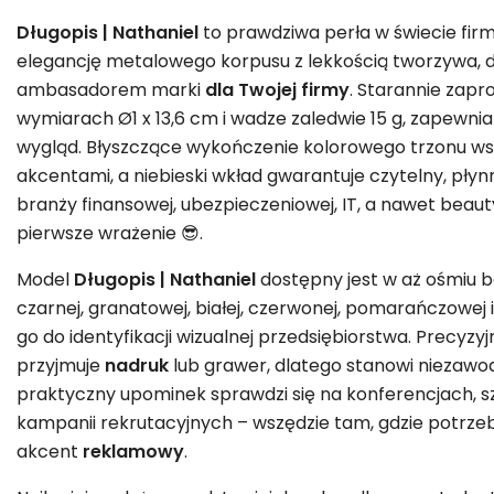
Długopis | Nathaniel
to prawdziwa perła w świecie fi
elegancję metalowego korpusu z lekkością tworzywa, d
ambasadorem marki
dla Twojej firmy
. Starannie zapr
wymiarach Ø1 x 13,6 cm i wadze zaledwie 15 g, zapewnia
wygląd. Błyszczące wykończenie kolorowego trzonu ws
akcentami, a niebieski wkład gwarantuje czytelny, płyn
branży finansowej, ubezpieczeniowej, IT, a nawet beauty
pierwsze wrażenie 😎.
Model
Długopis | Nathaniel
dostępny jest w aż ośmiu ba
czarnej, granatowej, białej, czerwonej, pomarańczowej 
go do identyfikacji wizualnej przedsiębiorstwa. Precyzy
przyjmuje
nadruk
lub grawer, dlatego stanowi niezaw
praktyczny upominek sprawdzi się na konferencjach, s
kampanii rekrutacyjnych – wszędzie tam, gdzie potrzeb
akcent
reklamowy
.