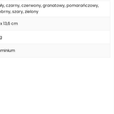
ały, czarny, czerwony, granatowy, pomarańczowy,
ebrny, szary, zielony
 x 13,6 cm
 g
uminium