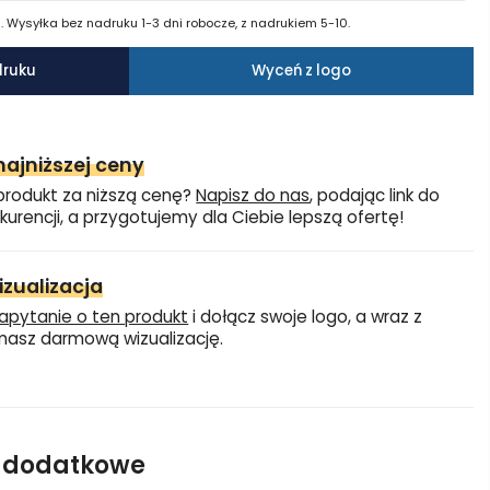
 Wysyłka bez nadruku 1-3 dni robocze, z nadrukiem 5-10.
druku
Wyceń z logo
ajniższej ceny
produkt za niższą cenę?
Napisz do nas
, podając link do
kurencji, a przygotujemy dla Ciebie lepszą ofertę!
zualizacja
apytanie o ten produkt
i dołącz swoje logo, a wraz z
asz darmową wizualizację.
e dodatkowe