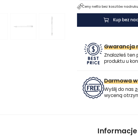
Ceny netto bez kosztów nadruku.
Kup bez na
Gwarancja n
Znalazłeś ten 
produktu u kon
Darmowa wi
Wyślij do nas
z
wyceną otrzym
Informacj