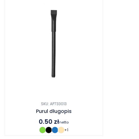
SKU: AP733013
Purul długopis
0.50
zł
netto
+1