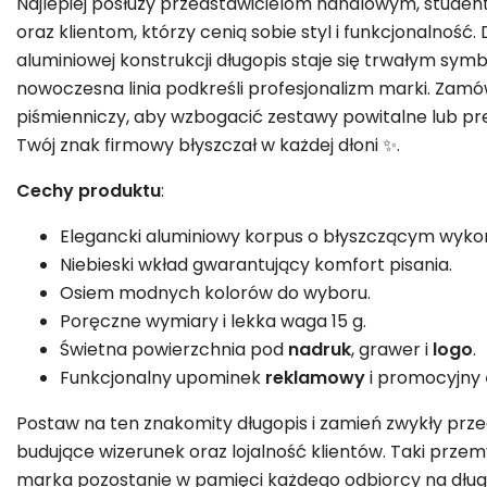
Najlepiej posłuży przedstawicielom handlowym, stud
oraz klientom, którzy cenią sobie styl i funkcjonalność. 
aluminiowej konstrukcji długopis staje się trwałym sym
nowoczesna linia podkreśli profesjonalizm marki. Zam
piśmienniczy, aby wzbogacić zestawy powitalne lub pre
Twój znak firmowy błyszczał w każdej dłoni ✨.
Cechy produktu
:
Elegancki aluminiowy korpus o błyszczącym wyko
Niebieski wkład gwarantujący komfort pisania.
Osiem modnych kolorów do wyboru.
Poręczne wymiary i lekka waga 15 g.
Świetna powierzchnia pod
nadruk
, grawer i
logo
.
Funkcjonalny upominek
reklamowy
i promocyjny
Postaw na ten znakomity długopis i zamień zwykły prz
budujące wizerunek oraz lojalność klientów. Taki prze
marka pozostanie w pamięci każdego odbiorcy na dłu