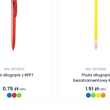
SKU: AP721870
SKU: AP733491
ini długopis z RPET
Thula długopi
bezatramentowy 
0.75
zł
1.51
zł
netto
netto