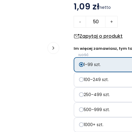
1,09 zł
netto
ilość
-
+
Długopis
|
Zapytaj o produkt
Nathaniel
Im więcej zamawiasz, tym tan
ILOŚĆ
1–99 szt.
100–249 szt.
250–499 szt.
500–999 szt.
1000+ szt.