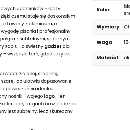
bi
rmowych upominków – łączy
Kolor
sr
zięki czemu staje się doskonałym
ojektowany z aluminium, o
Wymiary
Ø1
 wygodę pisania i profesjonalny
półgra z subtelnymi, srebrnymi
Waga
15
ny zapis. To świetny
gadżet
dla
 – wszędzie tam, gdzie liczy się
Materiał
al
rwach: zielonej, srebrnej,
i szarej, co ułatwia dopasowanie
jna powierzchnia idealnie
odny nośnik Twojego
logo
. Ten
zkoleniach, targach oraz podczas
ny jest subtelny, lecz skuteczny