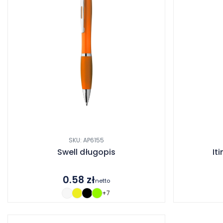
SKU: AP6155
Swell długopis
It
0.58
zł
netto
+7