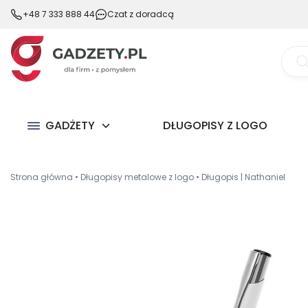
+48 7 333 888 44
Czat z doradcą
Wysz
prod
GADŻETY
DŁUGOPISY Z LOGO
Strona główna
•
Długopisy metalowe z logo
•
Długopis | Nathaniel