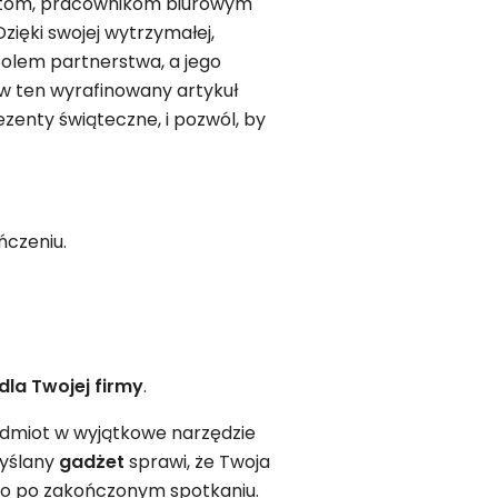
entom, pracownikom biurowym
Dzięki swojej wytrzymałej,
bolem partnerstwa, a jego
ów ten wyrafinowany artykuł
zenty świąteczne, i pozwól, by
ńczeniu.
dla Twojej firmy
.
edmiot w wyjątkowe narzędzie
myślany
gadżet
sprawi, że Twoja
go po zakończonym spotkaniu.