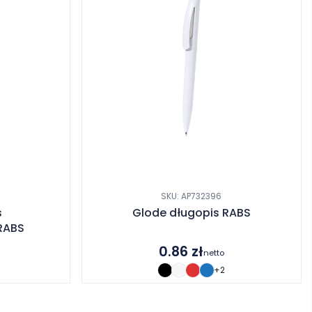
SKU: AP732396
s
Glode długopis RABS
RABS
0.86
zł
netto
+2