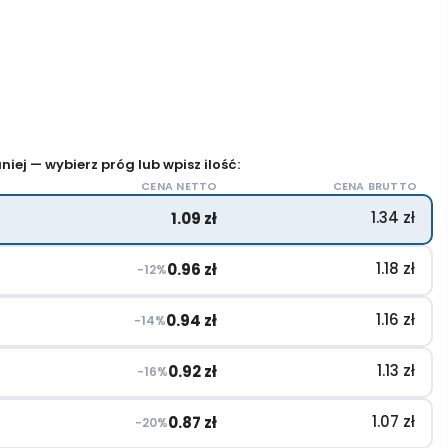
iej — wybierz próg lub wpisz ilość:
CENA NETTO
CENA BRUTTO
1.34
zł
1.09
zł
1.18
zł
0.96
zł
−12%
1.16
zł
0.94
zł
−14%
1.13
zł
0.92
zł
−16%
1.07
zł
0.87
zł
−20%