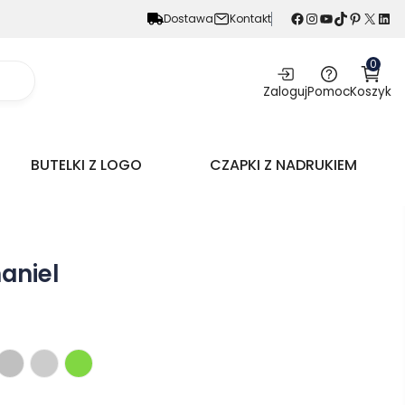
Facebook
Instagram
YouTube
TikTok
Pinterest
X
LinkedIn
Dostawa
Kontakt
0
Zaloguj
Pomoc
Koszyk
BUTELKI Z LOGO
CZAPKI Z NADRUKIEM
aniel