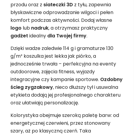
przodu oraz z
siateczki 3D
z tyłu, zapewnia
błyskawiczne odprowadzanie wilgoci i pełen
komfort podczas aktywności. Dodaj własne
logo
lub
nadruk
, a otrzymasz praktyczny
gadżet
idealny
dla Twojej firmy
.
Dzięki wadze zaledwie 114 g i gramaturze 130
g/m² koszulka jest lekka jak piórko, a
jednocześnie trwała – perfekcyjna na eventy
outdoorowe, zajęcia fitness, wyjazdy
integracyjne czy kampanie sportowe.
Ozdobny
ścieg zygzakowy
, nieco dłuższy tył i usuwalna
etykieta dodają jej profesjonalnego charakteru
oraz ułatwiają personalizację.
Kolorystyka obejmuje szeroką paletę barw: od
energetycznej czerwieni, przez stonowany
szary, aż po klasyczną czerń. Taka