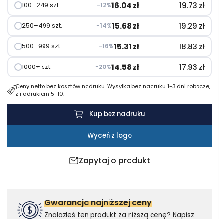
z
16.04
zł
19.73
zł
100–249 szt.
−12%
krótkim
rękawem
15.68
zł
19.29
zł
250–499 szt.
−14%
15.31
zł
18.83
zł
500–999 szt.
−16%
14.58
zł
17.93
zł
1000+ szt.
−20%
Ceny netto bez kosztów nadruku. Wysyłka bez nadruku 1-3 dni robocze,
z nadrukiem 5-10.
Kup bez nadruku
Wyceń z logo
Zapytaj o produkt
Gwarancja najniższej ceny
Znalazłeś ten produkt za niższą cenę?
Napisz