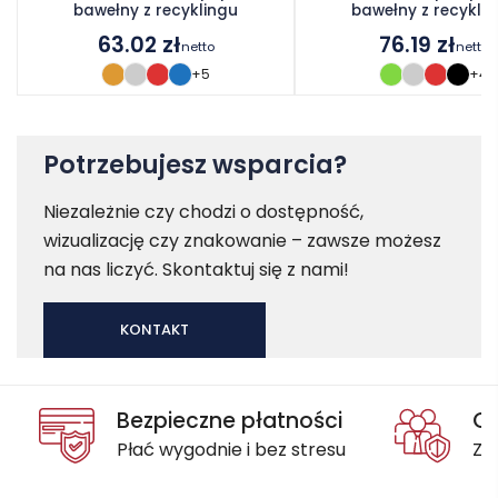
bawełny z recyklingu
bawełny z recykli
63.02
zł
76.19
zł
netto
netto
+5
+4
Potrzebujesz wsparcia?
Niezależnie czy chodzi o dostępność,
wizualizację czy znakowanie – zawsze możesz
na nas liczyć. Skontaktuj się z nami!
KONTAKT
Bezpieczne płatności
Oc
Płać wygodnie i bez stresu
Za