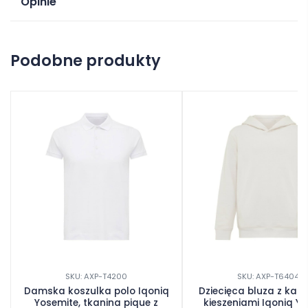
Opinie
Na razie nie ma opinii o produkcie.
Podobne produkty
Dodaj opinię
SKU: AXP-T4200
SKU: AXP-T6404
Damska koszulka polo Iqoniq
Dziecięca bluza z kapt
Yosemite, tkanina pique z
kieszeniami Iqoniq Y