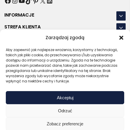
Facebook
Instagram
YouTube
TikTok
Pinterest
X
LinkedIn
INFORMACJE
STREFA KLIENTA
Zarządzaj zgodą
NASZE LOKALIZACJE
OSTATNIE POSTY
Aby zapewnić jak najlepsze wrażenia, korzystamy z technologii,
takich jak pliki cookie, do przechowywania i/lub uzyskiwania
dostępu do informacji o urządzeniu. Zgoda na te technologie
pozwoli nam przetwarzać dane, takie jak zachowanie podczas
przeglądania lub unikalne identyfikatory na tej stronie. Brak
wyrażenia zgody lub wycofanie zgody może niekorzystnie
RODO
REGULAMIN
POLITYKA PRYWATNOŚCI
wpłynąć na niektóre cechy i funkcje.
POLITYKA PLIKÓW COOKIES (EU)
Akceptuj
Bezpieczny sklep
Zaufany sprzedawca
Certyfikat SSL
Sprawdź opinie
Odrzuć
Copyright © 2026 Gadzety.pl
Zobacz preferencje