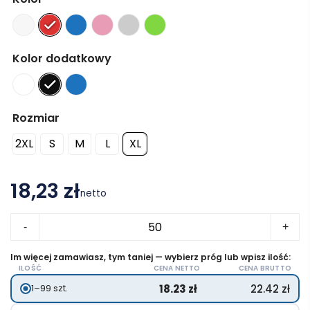
Kolor dodatkowy
Rozmiar
2XL
S
M
L
XL
18,23 zł
netto
ilość
-
+
Detroit
sportowa
Im więcej zamawiasz, tym taniej — wybierz próg lub wpisz ilość:
ILOŚĆ
CENA NETTO
CENA BRUTTO
koszulka
18.23
zł
22.42
zł
1–99 szt.
unisex