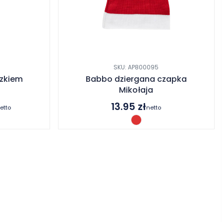
SKU: AP800095
szkiem
Babbo dziergana czapka
Mikołaja
13.95
zł
etto
netto