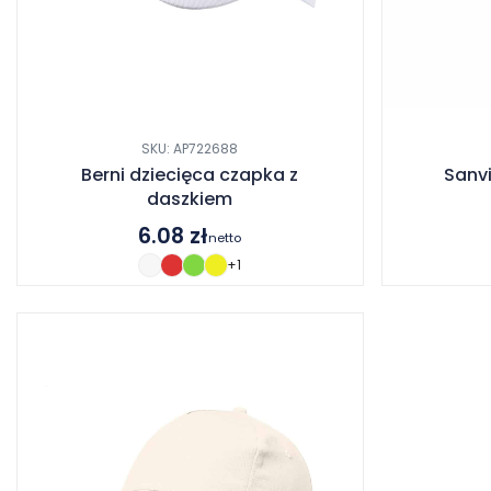
SKU: AP722688
Berni dziecięca czapka z
Sanv
daszkiem
6.08
zł
netto
+1