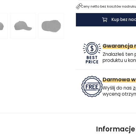
Ceny netto bez kosztów nadruku.
Kup bez na
Gwarancja n
Znalazłeś ten 
produktu u kon
Darmowa wi
Wyślij do nas
z
wyceną otrzym
Informacj