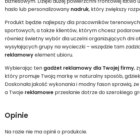
biznesowym. Dzięki dużej powierzchni frontowej łatwo u
hasło lub personalizowany
nadruk
, który zwiększy roz
Produkt będzie najlepszy dla pracowników terenowych,
sportowych, a także klientów, którym chcesz podarow
również świetny wybór dla uczelni organizujących dni o
wysyłających grupy na wycieczki – wszędzie tam zadział
reklamowy
element ubioru.
Wybierając ten
gadżet
reklamowy
dla Twojej firmy
, 
który promuje Twoją markę w naturalny sposób, gdzieko
Doskonała jakość wykonania i modny fason sprawią, że
a Twoje
reklamowe
przesłanie dotrze do szerokiego g
Opinie
Na razie nie ma opinii o produkcie.