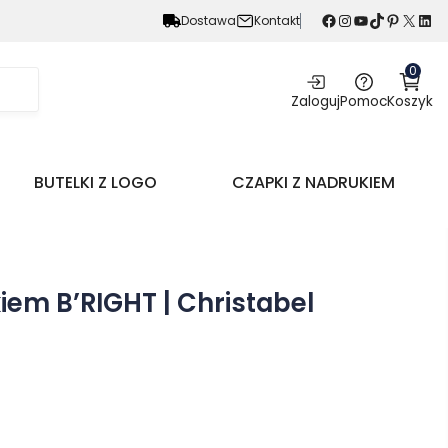
Facebook
Instagram
YouTube
TikTok
Pinterest
X
LinkedIn
Dostawa
Kontakt
0
Zaloguj
Pomoc
Koszyk
BUTELKI Z LOGO
CZAPKI Z NADRUKIEM
iem B’RIGHT | Christabel