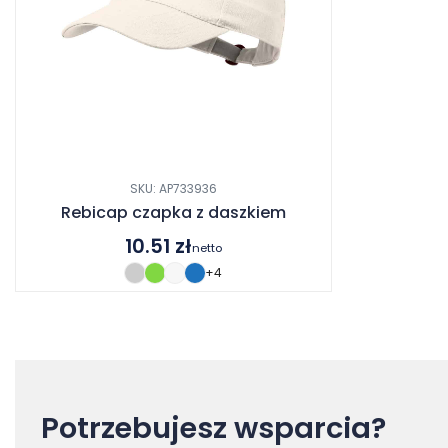
SKU: AP733936
Rebicap czapka z daszkiem
10.51
zł
netto
+4
Potrzebujesz wsparcia?