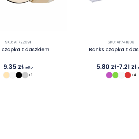
SKU: AP722691
SKU: AP741888
i czapka z daszkiem
Banks czapka z da
9.35
zł
5.80
zł
7.21
zł
–
netto
n
Zakres
+1
+4
cen:
od
5.80 zł
do
7.21 zł