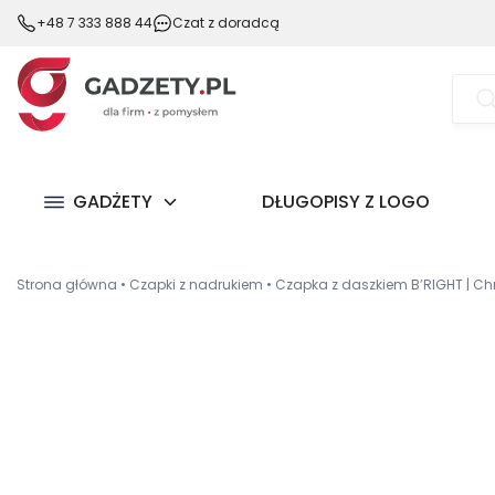
+48 7 333 888 44
Czat z doradcą
Wysz
prod
GADŻETY
DŁUGOPISY Z LOGO
Strona główna
•
Czapki z nadrukiem
•
Czapka z daszkiem B’RIGHT | Chr