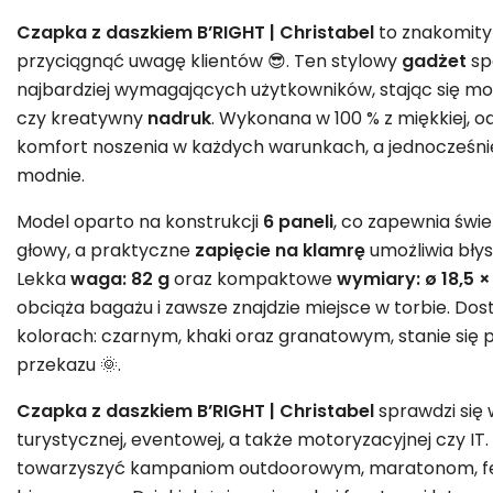
Czapka z daszkiem B’RIGHT | Christabel
to znakomity
przyciągnąć uwagę klientów 😎. Ten stylowy
gadżet
sp
najbardziej wymagających użytkowników, stając się m
czy kreatywny
nadruk
. Wykonana w 100 % z miękkiej, 
komfort noszenia w każdych warunkach, a jednocześnie
modnie.
Model oparto na konstrukcji
6 paneli
, co zapewnia świ
głowy, a praktyczne
zapięcie na klamrę
umożliwia bły
Lekka
waga: 82 g
oraz kompaktowe
wymiary: ø 18,5 ×
obciąża bagażu i zawsze znajdzie miejsce w torbie. 
kolorach: czarnym, khaki oraz granatowym, stanie się
przekazu 🌞.
Czapka z daszkiem B’RIGHT | Christabel
sprawdzi się 
turystycznej, eventowej, a także motoryzacyjnej czy IT
towarzyszyć kampaniom outdoorowym, maratonom, f