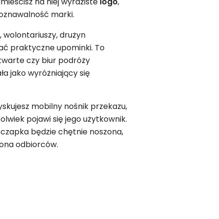
mieścisz na niej wyraziste
logo
,
poznawalność marki.
 wolontariuszy, drużyn
ać praktyczne upominki. To
twarte czy biur podróży
a jako wyróżniający się
zyskujesz mobilny nośnik przekazu,
lwiek pojawi się jego użytkownik.
 czapka będzie chętnie noszona,
rona odbiorców.