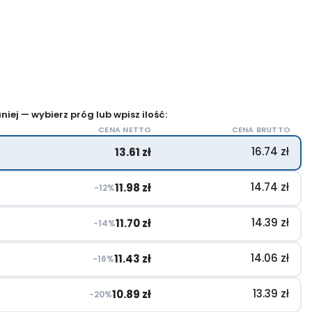
iej — wybierz próg lub wpisz ilość:
CENA NETTO
CENA BRUTTO
16.74
zł
13.61
zł
14.74
zł
11.98
zł
−12%
14.39
zł
11.70
zł
−14%
14.06
zł
11.43
zł
−16%
13.39
zł
10.89
zł
−20%