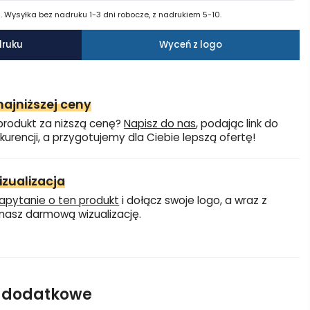
 Wysyłka bez nadruku 1-3 dni robocze, z nadrukiem 5-10.
druku
Wyceń z logo
ajniższej ceny
produkt za niższą cenę?
Napisz do nas
, podając link do
kurencji, a przygotujemy dla Ciebie lepszą ofertę!
zualizacja
apytanie o ten produkt
i dołącz swoje logo, a wraz z
asz darmową wizualizację.
e dodatkowe