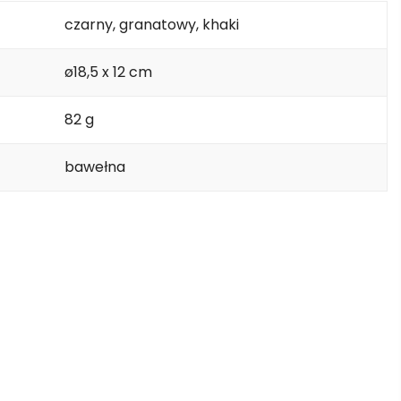
czarny, granatowy, khaki
ø18,5 x 12 cm
82 g
bawełna