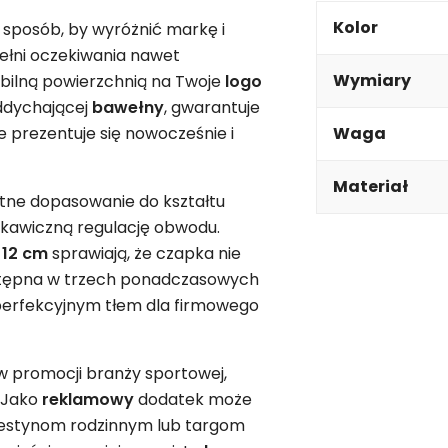
Kolor
 sposób, by wyróżnić markę i
ełni oczekiwania nawet
Wymiary
obilną powierzchnią na Twoje
logo
oddychającej
bawełny
, gwarantuje
 prezentuje się nowocześnie i
Waga
Materiał
etne dopasowanie do kształtu
skawiczną regulację obwodu.
 12 cm
sprawiają, że czapka nie
Dostępna w trzech ponadczasowych
 perfekcyjnym tłem dla firmowego
w promocji branży sportowej,
. Jako
reklamowy
dodatek może
estynom rodzinnym lub targom