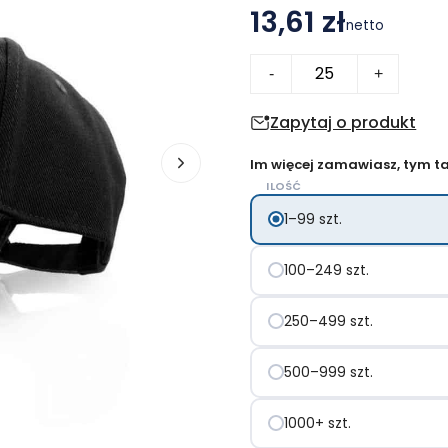
13,61 zł
netto
ilość
-
+
Czapka
z
Zapytaj o produkt
daszkiem
Im więcej zamawiasz, tym tan
B'RIGHT
ILOŚĆ
|
1–99 szt.
Christabel
100–249 szt.
250–499 szt.
500–999 szt.
1000+ szt.