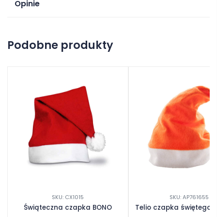
Opinie
Na razie nie ma opinii o produkcie.
Podobne produkty
Dodaj opinię
SKU: CX1015
SKU: AP761655
Świąteczna czapka BONO
Telio czapka świętego 