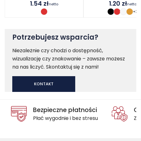
1.54
zł
1.20
zł
netto
netto
+3
Potrzebujesz wsparcia?
Niezależnie czy chodzi o dostępność,
wizualizację czy znakowanie – zawsze możesz
na nas liczyć. Skontaktuj się z nami!
KONTAKT
Bezpieczne płatności
Oc
Płać wygodnie i bez stresu
Za