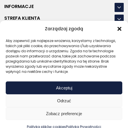
INFORMACJE
STREFA KLIENTA
Zarządzaj zgodą
NASZE LOKALIZACJE
OSTATNIE POSTY
Aby zapewnić jak najlepsze wrażenia, korzystamy z technologii,
takich jak pliki cookie, do przechowywania i/lub uzyskiwania
dostępu do informacji o urządzeniu. Zgoda na te technologie
pozwoli nam przetwarzać dane, takie jak zachowanie podczas
przeglądania lub unikalne identyfikatory na tej stronie. Brak
wyrażenia zgody lub wycofanie zgody może niekorzystnie
RODO
REGULAMIN
POLITYKA PRYWATNOŚCI
wpłynąć na niektóre cechy i funkcje.
POLITYKA PLIKÓW COOKIES (EU)
Akceptuj
Bezpieczny sklep
Zaufany sprzedawca
Certyfikat SSL
Sprawdź opinie
Odrzuć
Copyright © 2026 Gadzety.pl
Zobacz preferencje
0
Polityka plików cookies
Polityka Prywatności