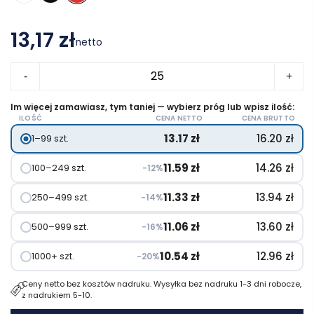
13,17 zł
netto
ilość
-
+
Czapeczka
bejsbolowa
Im więcej zamawiasz, tym taniej — wybierz próg lub wpisz ilość:
ILOŚĆ
CENA NETTO
CENA BRUTTO
TEKAPO
13.17
zł
16.20
zł
1–99 szt.
11.59
zł
14.26
zł
100–249 szt.
−12%
11.33
zł
13.94
zł
250–499 szt.
−14%
11.06
zł
13.60
zł
500–999 szt.
−16%
10.54
zł
12.96
zł
1000+ szt.
−20%
Ceny netto bez kosztów nadruku. Wysyłka bez nadruku 1-3 dni robocze,
z nadrukiem 5-10.