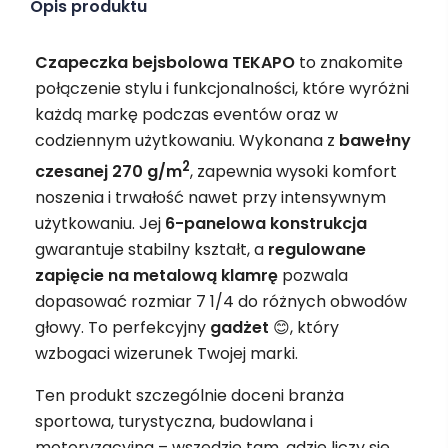
Opis produktu
Czapeczka bejsbolowa TEKAPO
to znakomite
połączenie stylu i funkcjonalności, które wyróżni
każdą markę podczas eventów oraz w
codziennym użytkowaniu. Wykonana z
bawełny
2
czesanej 270 g/m
, zapewnia wysoki komfort
noszenia i trwałość nawet przy intensywnym
użytkowaniu. Jej
6-panelowa konstrukcja
gwarantuje stabilny kształt, a
regulowane
zapięcie na metalową klamrę
pozwala
dopasować rozmiar 7 1/4 do różnych obwodów
głowy. To perfekcyjny
gadżet
😊, który
wzbogaci wizerunek Twojej marki.
Ten produkt szczególnie doceni branża
sportowa, turystyczna, budowlana i
motoryzacyjna – wszędzie tam, gdzie liczy się