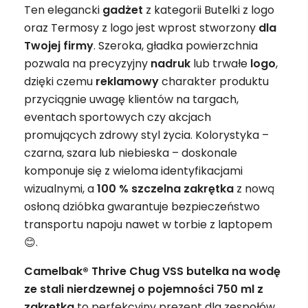
Ten elegancki
gadżet
z kategorii Butelki z logo
oraz Termosy z logo jest wprost stworzony
dla
Twojej firmy
. Szeroka, gładka powierzchnia
pozwala na precyzyjny
nadruk
lub trwałe
logo
,
dzięki czemu
reklamowy
charakter produktu
przyciągnie uwagę klientów na targach,
eventach sportowych czy akcjach
promujących zdrowy styl życia. Kolorystyka –
czarna, szara lub niebieska – doskonale
komponuje się z wieloma identyfikacjami
wizualnymi, a
100 % szczelna zakrętka
z nową
osłoną dzióbka gwarantuje bezpieczeństwo
transportu napoju nawet w torbie z laptopem
😊.
Camelbak® Thrive Chug VSS butelka na wodę
ze stali nierdzewnej o pojemności 750 ml z
zakrętką
to perfekcyjny prezent dla zespołów