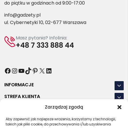
do piątku w godzinach od 9:00-17:00
info@gadzety.pl
ul. Cybernetyki 10, 02-677 Warszawa
Masz pytania? Infolinia:
+48 7 333 888 44
Facebook
Instagram
YouTube
TikTok
Pinterest
X
LinkedIn
INFORMACJE
STREFA KLIENTA
Zarządzaj zgodą
NASZE LOKALIZACJE
Aby zapewnić jak najlepsze wrażenia, korzystamy z technologii,
OSTATNIE POSTY
takich jak pliki cookie, do przechowywania i/lub uzyskiwania