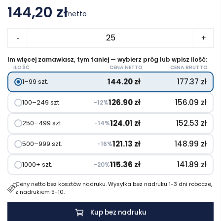
144,20 zł
netto
ilość
-
+
Camelbak®
Thrive
Im więcej zamawiasz, tym taniej — wybierz próg lub wpisz ilość:
ILOŚĆ
CENA NETTO
CENA BRUTTO
Chug
144.20
zł
177.37
zł
1–99 szt.
VSS
butelka
126.90
zł
156.09
zł
100–249 szt.
−12%
na
wodę
124.01
zł
152.53
zł
250–499 szt.
−14%
ze
121.13
zł
148.99
zł
500–999 szt.
−16%
stali
nierdzewnej
115.36
zł
141.89
zł
1000+ szt.
−20%
o
Ceny netto bez kosztów nadruku. Wysyłka bez nadruku 1-3 dni robocze,
pojemności
z nadrukiem 5-10.
750
ml
Kup bez nadruku