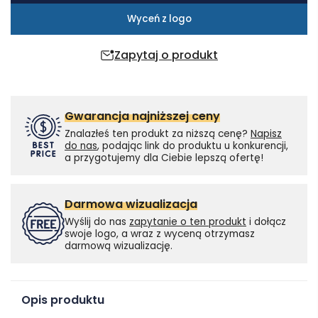
z
Wyceń z logo
zakrętką
Zapytaj o produkt
Gwarancja najniższej ceny
Znalazłeś ten produkt za niższą cenę?
Napisz
do nas
, podając link do produktu u konkurencji,
a przygotujemy dla Ciebie lepszą ofertę!
Darmowa wizualizacja
Wyślij do nas
zapytanie o ten produkt
i dołącz
swoje logo, a wraz z wyceną otrzymasz
darmową wizualizację.
Opis produktu