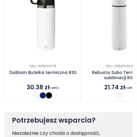
SKU: AP800078
SKU: AP800064
Dablam Butelka termiczna RSS
Rebusta Subo Termo
sublimacji RSS
30.38
zł
21.74
zł
netto
netto
Potrzebujesz wsparcia?
Niezależnie czy chodzi o dostępność,