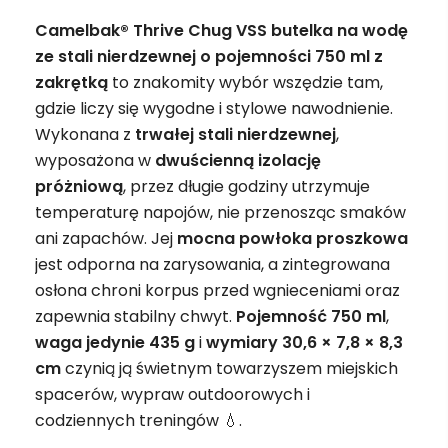
Camelbak® Thrive Chug VSS butelka na wodę
ze stali nierdzewnej o pojemności 750 ml z
zakrętką
to znakomity wybór wszędzie tam,
gdzie liczy się wygodne i stylowe nawodnienie.
Wykonana z
trwałej stali nierdzewnej
,
wyposażona w
dwuścienną izolację
próżniową
, przez długie godziny utrzymuje
temperaturę napojów, nie przenosząc smaków
ani zapachów. Jej
mocna powłoka proszkowa
jest odporna na zarysowania, a zintegrowana
osłona chroni korpus przed wgnieceniami oraz
zapewnia stabilny chwyt.
Pojemność 750 ml
,
waga jedynie 435 g
i
wymiary 30,6 × 7,8 × 8,3
cm
czynią ją świetnym towarzyszem miejskich
spacerów, wypraw outdoorowych i
codziennych treningów 💧.