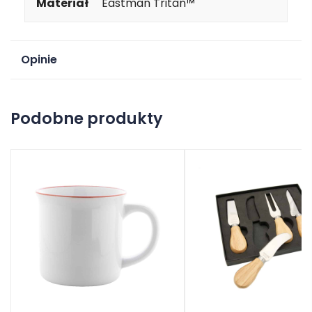
Materiał
Eastman Tritan™
Opinie
Na razie nie ma opinii o produkcie.
Podobne produkty
Dodaj opinię