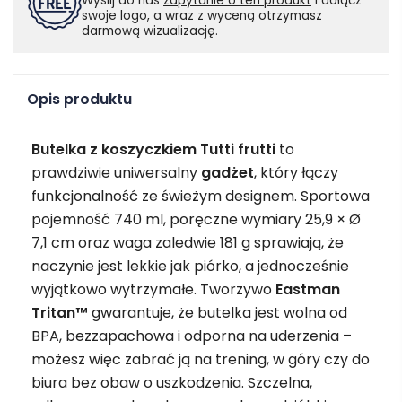
Wyślij do nas
zapytanie o ten produkt
i dołącz
swoje logo, a wraz z wyceną otrzymasz
darmową wizualizację.
Opis produktu
Butelka z koszyczkiem Tutti frutti
to
prawdziwie uniwersalny
gadżet
, który łączy
funkcjonalność ze świeżym designem. Sportowa
pojemność 740 ml, poręczne wymiary 25,9 × Ø
7,1 cm oraz waga zaledwie 181 g sprawiają, że
naczynie jest lekkie jak piórko, a jednocześnie
wyjątkowo wytrzymałe. Tworzywo
Eastman
Tritan™
gwarantuje, że butelka jest wolna od
BPA, bezzapachowa i odporna na uderzenia –
możesz więc zabrać ją na trening, w góry czy do
biura bez obaw o uszkodzenia. Szczelna,