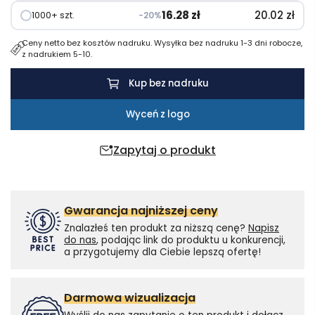
16.28
zł
20.02
zł
1000+ szt.
−20%
Ceny netto bez kosztów nadruku. Wysyłka bez nadruku 1-3 dni robocze,
z nadrukiem 5-10.
Kup bez nadruku
Wyceń z logo
Zapytaj o produkt
Gwarancja najniższej ceny
Znalazłeś ten produkt za niższą cenę?
Napisz
do nas
, podając link do produktu u konkurencji,
a przygotujemy dla Ciebie lepszą ofertę!
Darmowa wizualizacja