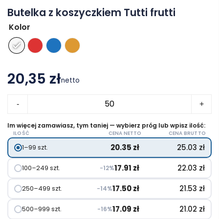
Butelka z koszyczkiem Tutti frutti
Kolor
20,35 zł
netto
ilość
-
+
Butelka
z
Im więcej zamawiasz, tym taniej — wybierz próg lub wpisz ilość:
ILOŚĆ
CENA NETTO
CENA BRUTTO
koszyczkiem
20.35
zł
25.03
zł
1–99 szt.
Tutti
frutti
17.91
zł
22.03
zł
100–249 szt.
−12%
17.50
zł
21.53
zł
250–499 szt.
−14%
17.09
zł
21.02
zł
500–999 szt.
−16%