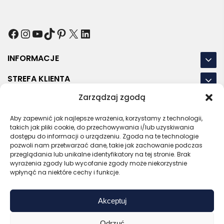
Facebook
Instagram
YouTube
TikTok
Pinterest
X
LinkedIn
INFORMACJE
STREFA KLIENTA
Zarządzaj zgodą
NASZE LOKALIZACJE
Aby zapewnić jak najlepsze wrażenia, korzystamy z technologii,
OSTATNIE POSTY
takich jak pliki cookie, do przechowywania i/lub uzyskiwania
dostępu do informacji o urządzeniu. Zgoda na te technologie
pozwoli nam przetwarzać dane, takie jak zachowanie podczas
przeglądania lub unikalne identyfikatory na tej stronie. Brak
wyrażenia zgody lub wycofanie zgody może niekorzystnie
RODO
REGULAMIN
POLITYKA PRYWATNOŚCI
wpłynąć na niektóre cechy i funkcje.
POLITYKA PLIKÓW COOKIES (EU)
Akceptuj
Bezpieczny sklep
Zaufany sprzedawca
Certyfikat SSL
Sprawdź opinie
Odrzuć