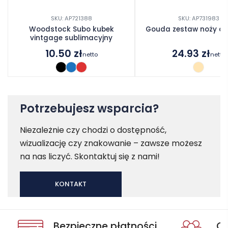
SKU: AP721388
SKU: AP731983
Woodstock Subo kubek
Gouda zestaw noży do
vintgage sublimacyjny
10.50
zł
24.93
zł
netto
netto
Potrzebujesz wsparcia?
Niezależnie czy chodzi o dostępność,
wizualizację czy znakowanie – zawsze możesz
na nas liczyć. Skontaktuj się z nami!
KONTAKT
Bezpieczne płatności
Oc