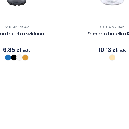
SKU: AP721942
SKU: AP721945
a butelka szklana
Famboo butelka 
6.85
zł
10.13
zł
netto
netto