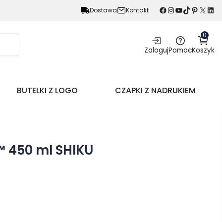
Facebook
Instagram
YouTube
TikTok
Pinterest
X
LinkedIn
Dostawa
Kontakt
0
Zaloguj
Pomoc
Koszyk
BUTELKI Z LOGO
CZAPKI Z NADRUKIEM
 ™ 450 ml SHIKU