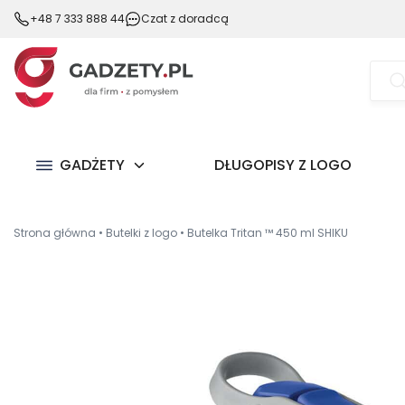
+48 7 333 888 44
Czat z doradcą
Wysz
prod
GADŻETY
DŁUGOPISY Z LOGO
Strona główna
•
Butelki z logo
•
Butelka Tritan ™ 450 ml SHIKU