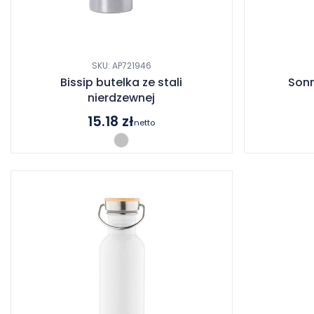
SKU: AP721946
Bissip butelka ze stali
Sonm
nierdzewnej
15.18
zł
netto