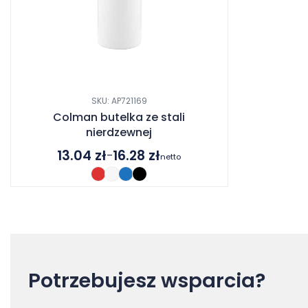
SKU: AP721169
Colman butelka ze stali
nierdzewnej
13.04
zł
16.28
zł
–
netto
Zakres
cen:
od
13.04 zł
do
16.28 zł
Potrzebujesz wsparcia?