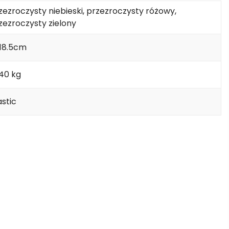
zezroczysty niebieski, przezroczysty różowy,
zezroczysty zielony
18.5cm
140 kg
astic