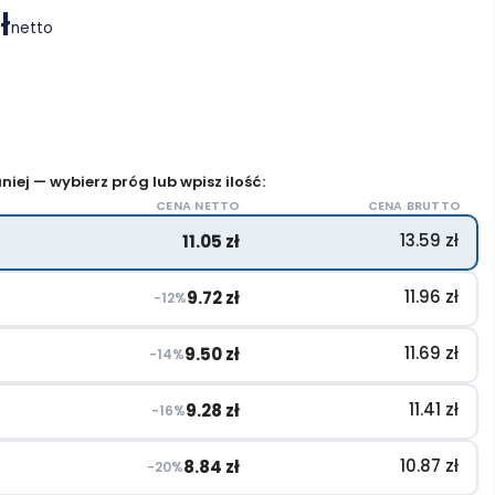
ł
netto
iej — wybierz próg lub wpisz ilość:
CENA NETTO
CENA BRUTTO
13.59
zł
11.05
zł
11.96
zł
9.72
zł
−12%
11.69
zł
9.50
zł
−14%
11.41
zł
9.28
zł
−16%
10.87
zł
8.84
zł
−20%