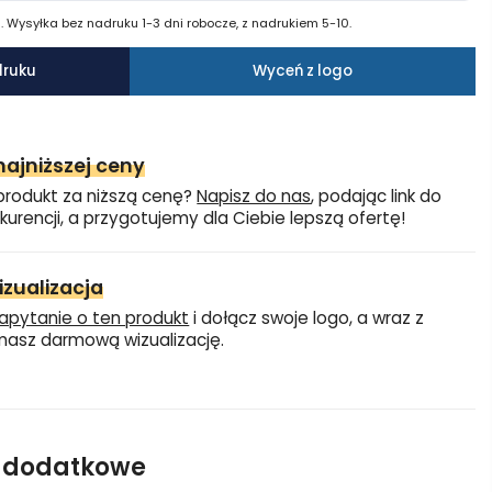
 Wysyłka bez nadruku 1-3 dni robocze, z nadrukiem 5-10.
druku
Wyceń z logo
ajniższej ceny
produkt za niższą cenę?
Napisz do nas
, podając link do
kurencji, a przygotujemy dla Ciebie lepszą ofertę!
zualizacja
apytanie o ten produkt
i dołącz swoje logo, a wraz z
asz darmową wizualizację.
e dodatkowe