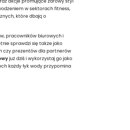
raz akcje promujące zdrowy styl
powodzeniem w sektorach fitness,
cznych, które dbają o
ów, pracowników biurowych i
tnie sprawdzi się także jako
 czy prezentów dla partnerów
owy
już dziś i wykorzystaj go jako
ech każdy łyk wody przypomina