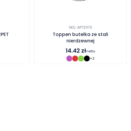
SKU: AP721170
RPET
Toppen butelka ze stali
nierdzewnej
14.42
zł
netto
+2