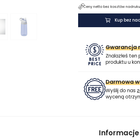
Ceny netto bez kosztów nadruku.
Kup bez na
Gwarancja n
Znalazłeś ten 
produktu u kon
Darmowa wi
Wyślij do nas
z
wyceną otrzym
Informacj