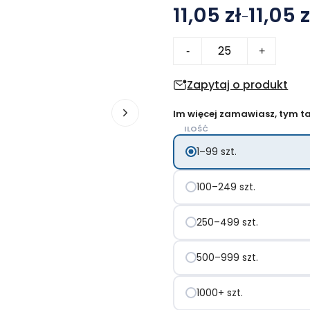
11,05 zł
11,05 z
–
Zakres
ilość
cen:
-
+
Butelka
od
Tritan
Zapytaj o produkt
11.05 zł
™
do
Im więcej zamawiasz, tym tan
450
15.18 zł
ILOŚĆ
ml
1–99 szt.
SHIKU
100–249 szt.
250–499 szt.
500–999 szt.
1000+ szt.