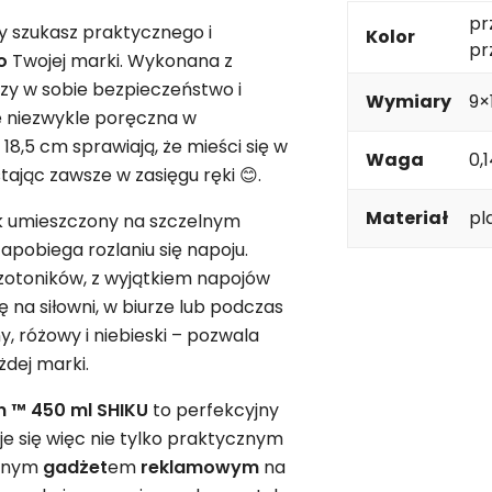
pr
y szukasz praktycznego i
Kolor
pr
o
Twojej marki. Wykonana z
zy w sobie bezpieczeństwo i
Wymiary
9×
ię niezwykle poręczna w
8,5 cm sprawiają, że mieści się w
Waga
0,
jąc zawsze w zasięgu ręki 😊.
Materiał
pl
ik umieszczony na szczelnym
zapobiega rozlaniu się napoju.
izotoników, z wyjątkiem napojów
 na siłowni, w biurze lub podczas
, różowy i niebieski – pozwala
żdej marki.
an ™ 450 ml SHIKU
to perfekcyjny
je się więc nie tylko praktycznym
alnym
gadżet
em
reklamowym
na