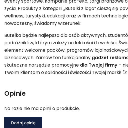
eventy sportowe, kampanie pro-eko, targi branżowe o
życia. Produkty z kategorii „Butelki z logo” cieszą się 
wellness, turystyki, edukacji oraz w firmach technologi
nowoczesny, świadomy wizerunek.
Butelka będzie najlepsza dla osób aktywnych, student
podróżników, którym zależy na lekkości i trwałości. Świe
element welcome packów, programów lojalnościowych
biznesowych. Zamów ten funkcjonalny
gadżet
reklam
skuteczne narzędzie promocyjne
dla Twojej firmy
– ni
Twoim klientom o solidności i świeżości Twojej marki! 🚀
Opinie
Na razie nie ma opinii o produkcie.
Dodaj opinię