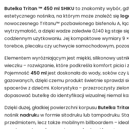
Butelka Tritan ™ 450 ml SHIKU
to znakomity wybór, gd
estetycznego nośnika, na którym może znaleźć się
log
nowoczesnego Tritanu™ pozbawionego bisfenolu A, łąc
wytrzymałość, a dzięki wadze zaledwie 0,140 kg staje s
codziennym użytkowaniu. Jej kompaktowe wymiary 9 × 1
torebce, plecaku czy uchwycie samochodowym, pozosta
Elementem wyróżniającym jest miękki, silikonowy ustn
wieczku – rozwiązanie, które podkreśla komfort picia i 
Pojemność
450 ml
jest doskonała do wody, soków czy 
gazowanych, dzięki czemu produkt świetnie sprawdzi się
spacerów z dziećmi. Kolorystyka – przezroczysty zielony
dopasować butelkę do identyfikacji wizualnej niemal ka
Dzięki dużej, gładkiej powierzchni korpusu
Butelka Trit
nośnik
nadruk
u w formie sitodruku lub tampodruku. Sta
przedmiotem, lecz także mobilnym billboardem – ide