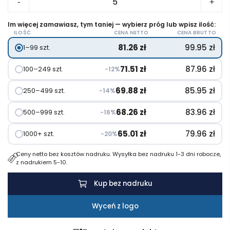
cen:
-
+
Butelka
od
termiczna
Im więcej zamawiasz, tym taniej — wybierz próg lub wpisz ilość:
81.26 zł
ILOŚĆ
CENA NETTO
CENA BRUTTO
800
do
81.26
zł
99.95
zł
1–99 szt.
ml
116.07 zł
VINGA
71.51
zł
87.96
zł
100–249 szt.
−12%
Ciro
69.88
zł
85.95
zł
250–499 szt.
−14%
68.26
zł
83.96
zł
500–999 szt.
−16%
65.01
zł
79.96
zł
1000+ szt.
−20%
Ceny netto bez kosztów nadruku. Wysyłka bez nadruku 1-3 dni robocze,
z nadrukiem 5-10.
Kup bez nadruku
Wyceń z logo