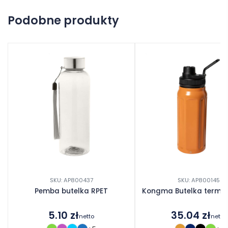
Na razie nie ma opinii o produkcie.
Podobne produkty
Dodaj opinię
SKU: AP800437
SKU: AP800145
Pemba butelka RPET
Kongma Butelka termic
5.10
zł
35.04
zł
netto
netto