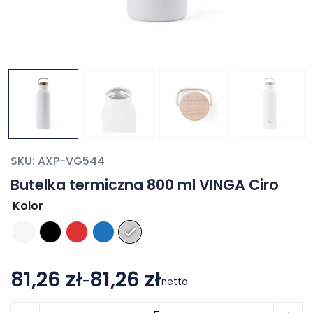
SKU:
AXP-VG544
Butelka termiczna 800 ml VINGA Ciro
Kolor
81,26 zł
81,26 zł
–
netto
Zakres
ilość