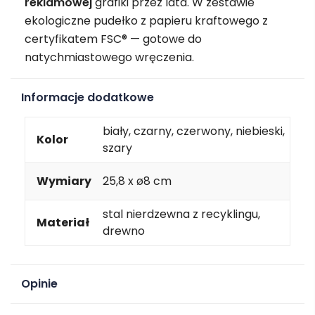
reklamowej
grafiki przez lata. W zestawie
ekologiczne pudełko z papieru kraftowego z
certyfikatem FSC® — gotowe do
natychmiastowego wręczenia.
Informacje dodatkowe
biały, czarny, czerwony, niebieski,
Kolor
szary
Wymiary
25,8 x ø8 cm
stal nierdzewna z recyklingu,
Materiał
drewno
Opinie