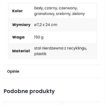
biały, czarny, czerwony,
Kolor
granatowy, srebrny, zielony
Wymiary
ø7,2 x 24 cm
Waga
150 g
stal nierdzewna z recyklingu,
Materiał
plastik
Opinie
Na razie nie ma opinii o produkcie.
Podobne produkty
Dodaj opinię