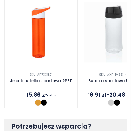
SKU: AP733821
SKU: AXP-P433-46
Jelenk butelka sportowa RPET
Butelka sportowa 50
15.86
zł
16.91
zł
20.48
z
–
netto
Zakres
cen:
od
16.91 zł
do
Potrzebujesz wsparcia?
20.48 zł