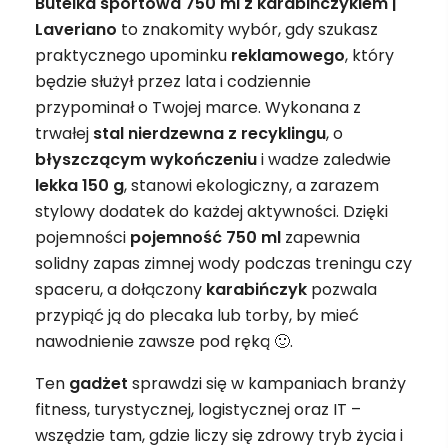
Butelka sportowa 750 ml z karabińczykiem |
Laveriano
to znakomity wybór, gdy szukasz
praktycznego upominku
reklamowego
, który
będzie służył przez lata i codziennie
przypominał o Twojej marce. Wykonana z
trwałej
stal nierdzewna z recyklingu
, o
błyszczącym wykończeniu
i wadze zaledwie
lekka 150 g
, stanowi ekologiczny, a zarazem
stylowy dodatek do każdej aktywności. Dzięki
pojemności
pojemność 750 ml
zapewnia
solidny zapas zimnej wody podczas treningu czy
spaceru, a dołączony
karabińczyk
pozwala
przypiąć ją do plecaka lub torby, by mieć
nawodnienie zawsze pod ręką 🙂.
Ten
gadżet
sprawdzi się w kampaniach branży
fitness, turystycznej, logistycznej oraz IT –
wszędzie tam, gdzie liczy się zdrowy tryb życia i