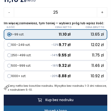
netto
ilość
-
+
Butelka
sportowa
Im więcej zamawiasz, tym taniej — wybierz próg lub wpisz ilość:
ILOŚĆ
CENA NETTO
CENA BRUTTO
750
11.10
zł
13.65
zł
1–99 szt.
ml
z
9.77
zł
12.02
zł
100–249 szt.
−12%
karabińczykiem
|
9.55
zł
11.75
zł
250–499 szt.
−14%
Laveriano
9.32
zł
11.46
zł
500–999 szt.
−16%
8.88
zł
10.92
zł
1000+ szt.
−20%
Ceny netto bez kosztów nadruku. Wysyłka bez nadruku 1-3 dni robocze,
z nadrukiem 5-10.
Kup bez nadruku
Wyceń z logo