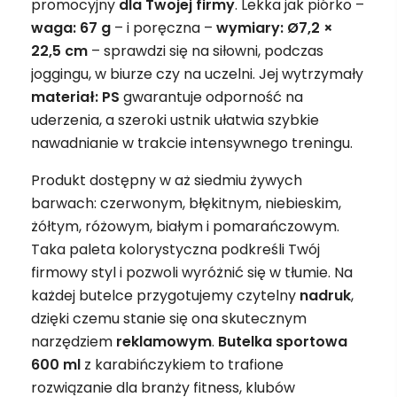
promocyjny
dla Twojej firmy
. Lekka jak piórko –
waga: 67 g
– i poręczna –
wymiary: Ø7,2 ×
22,5 cm
– sprawdzi się na siłowni, podczas
joggingu, w biurze czy na uczelni. Jej wytrzymały
materiał: PS
gwarantuje odporność na
uderzenia, a szeroki ustnik ułatwia szybkie
nawadnianie w trakcie intensywnego treningu.
Produkt dostępny w aż siedmiu żywych
barwach: czerwonym, błękitnym, niebieskim,
żółtym, różowym, białym i pomarańczowym.
Taka paleta kolorystyczna podkreśli Twój
firmowy styl i pozwoli wyróżnić się w tłumie. Na
każdej butelce przygotujemy czytelny
nadruk
,
dzięki czemu stanie się ona skutecznym
narzędziem
reklamowym
.
Butelka sportowa
600 ml
z karabińczykiem to trafione
rozwiązanie dla branży fitness, klubów