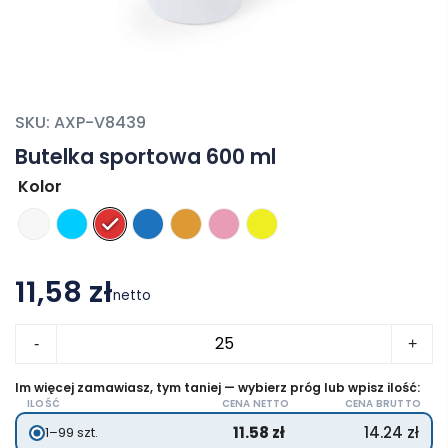
SKU:
AXP-V8439
Butelka sportowa 600 ml
Kolor
11,58 zł
netto
ilość
-
+
Butelka
sportowa
Im więcej zamawiasz, tym taniej — wybierz próg lub wpisz ilość:
ILOŚĆ
CENA NETTO
CENA BRUTTO
600
11.58
zł
14.24
zł
1–99 szt.
ml