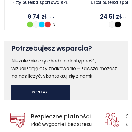
Fitty butelka sportowa RPET
Droxi butelka spor
9.74
zł
24.51
zł
netto
netto
+3
Potrzebujesz wsparcia?
Niezależnie czy chodzi o dostępność,
wizualizację czy znakowanie – zawsze możesz
na nas liczyć. Skontaktuj się z nami!
KONTAKT
Bezpieczne płatności
Oc
Płać wygodnie i bez stresu
Za