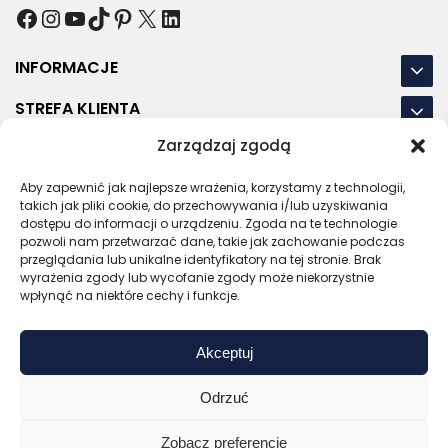
Facebook
Instagram
YouTube
TikTok
Pinterest
X
LinkedIn
INFORMACJE
STREFA KLIENTA
Zarządzaj zgodą
NASZE LOKALIZACJE
Aby zapewnić jak najlepsze wrażenia, korzystamy z technologii,
OSTATNIE POSTY
takich jak pliki cookie, do przechowywania i/lub uzyskiwania
dostępu do informacji o urządzeniu. Zgoda na te technologie
pozwoli nam przetwarzać dane, takie jak zachowanie podczas
przeglądania lub unikalne identyfikatory na tej stronie. Brak
wyrażenia zgody lub wycofanie zgody może niekorzystnie
RODO
REGULAMIN
POLITYKA PRYWATNOŚCI
wpłynąć na niektóre cechy i funkcje.
POLITYKA PLIKÓW COOKIES (EU)
Akceptuj
Bezpieczny sklep
Zaufany sprzedawca
Certyfikat SSL
Sprawdź opinie
Odrzuć
Copyright © 2026 Gadzety.pl
Zobacz preferencje