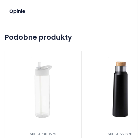
Opinie
Na razie nie ma opinii o produkcie.
Podobne produkty
Dodaj opinię
SKU: AP800579
SKU: AP721676