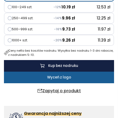
10.19
zł
12.53
zł
100–249 szt.
−12%
9.96
zł
12.25
zł
250–499 szt.
−14%
9.73
zł
11.97
zł
500–999 szt.
−16%
9.26
zł
11.39
zł
1000+ szt.
−20%
Ceny netto bez kosztów nadruku. Wysyłka bez nadruku 1-3 dni robocze,
z nadrukiem 5-10.
Kup bez nadruku
Wyceń z logo
Zapytaj o produkt
Gwarancja najniższej ceny