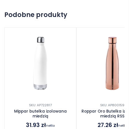
Na razie nie ma opinii o produkcie.
Podobne produkty
Dodaj opinię
SKU: AP722817
SKU: AP800159
Mippar butelka izolowana
Roppar Oro Butelka iz
miedzią
miedzią RSS
31.93
zł
27.26
zł
netto
netto