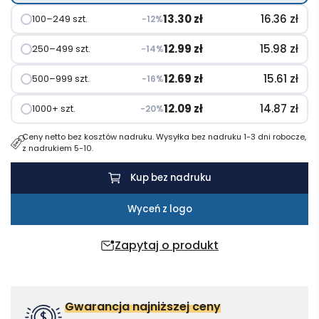
18.66 zł
13.30
zł
16.36
zł
100–249 szt.
−12%
12.99
zł
15.98
zł
250–499 szt.
−14%
12.69
zł
15.61
zł
500–999 szt.
−16%
12.09
zł
14.87
zł
1000+ szt.
−20%
Ceny netto bez kosztów nadruku. Wysyłka bez nadruku 1-3 dni robocze,
z nadrukiem 5-10.
Kup bez nadruku
Wyceń z logo
Zapytaj o produkt
Gwarancja najniższej ceny