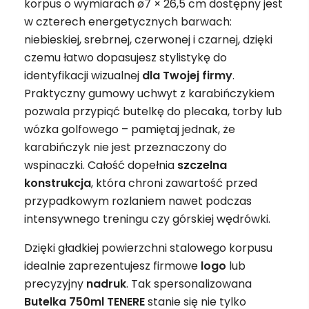
korpus o wymiarach ø7 × 26,5 cm dostępny jest
w czterech energetycznych barwach:
niebieskiej, srebrnej, czerwonej i czarnej, dzięki
czemu łatwo dopasujesz stylistykę do
identyfikacji wizualnej
dla Twojej firmy
.
Praktyczny gumowy uchwyt z karabińczykiem
pozwala przypiąć butelkę do plecaka, torby lub
wózka golfowego – pamiętaj jednak, że
karabińczyk nie jest przeznaczony do
wspinaczki. Całość dopełnia
szczelna
konstrukcja
, która chroni zawartość przed
przypadkowym rozlaniem nawet podczas
intensywnego treningu czy górskiej wędrówki.
Dzięki gładkiej powierzchni stalowego korpusu
idealnie zaprezentujesz firmowe
logo
lub
precyzyjny
nadruk
. Tak spersonalizowana
Butelka 750ml TENERE
stanie się nie tylko