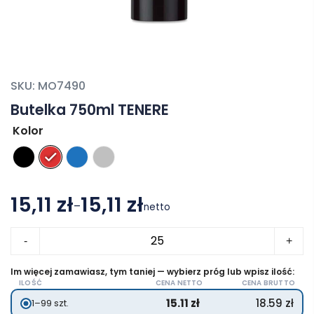
SKU:
MO7490
Butelka 750ml TENERE
Kolor
15,11 zł
15,11 zł
–
netto
Zakres
ilość
cen:
-
+
Butelka
od
750ml
Im więcej zamawiasz, tym taniej — wybierz próg lub wpisz ilość:
15.11 zł
ILOŚĆ
CENA NETTO
CENA BRUTTO
TENERE
do
15.11
zł
18.59
zł
1–99 szt.