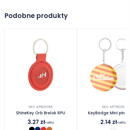
Na razie nie ma opinii o produkcie.
Podobne produkty
Dodaj opinię
SKU: AP800195
SKU: AP718216
ShineKey Orb Brelok RPU
KeyBadge Mini pin b
3.27
zł
2.14
zł
netto
netto