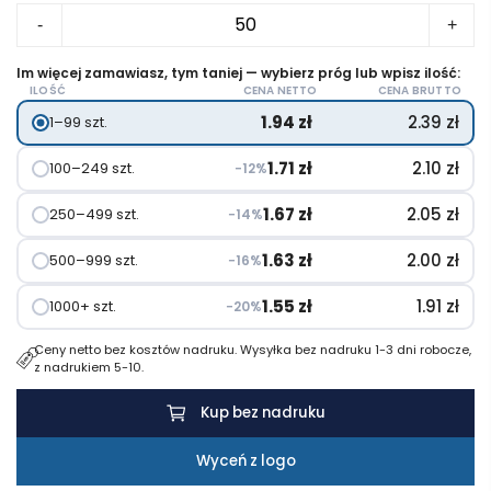
ilość
-
+
Brelok
remove
Im więcej zamawiasz, tym taniej — wybierz próg lub wpisz ilość:
ILOŚĆ
CENA NETTO
CENA BRUTTO
before
1.94
zł
2.39
zł
1–99 szt.
flight
TAKEOFF
1.71
zł
2.10
zł
100–249 szt.
−12%
1.67
zł
2.05
zł
250–499 szt.
−14%
1.63
zł
2.00
zł
500–999 szt.
−16%
1.55
zł
1.91
zł
1000+ szt.
−20%
Ceny netto bez kosztów nadruku. Wysyłka bez nadruku 1-3 dni robocze,
z nadrukiem 5-10.
Kup bez nadruku
Wyceń z logo