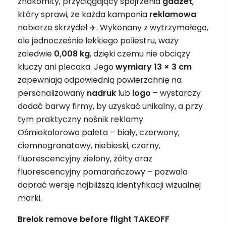
znakomity, przyciągający spojrzenia
gadżet
,
który sprawi, że każda kampania
reklamowa
nabierze skrzydeł ✈️. Wykonany z wytrzymałego,
ale jednocześnie lekkiego poliestru, waży
zaledwie
0,008 kg
, dzięki czemu nie obciąży
kluczy ani plecaka. Jego
wymiary 13 × 3 cm
zapewniają odpowiednią powierzchnię na
personalizowany
nadruk
lub
logo
– wystarczy
dodać barwy firmy, by uzyskać unikalny, a przy
tym praktyczny nośnik reklamy.
Ośmiokolorowa paleta – biały, czerwony,
ciemnogranatowy, niebieski, czarny,
fluorescencyjny zielony, żółty oraz
fluorescencyjny pomarańczowy – pozwala
dobrać wersję najbliższą identyfikacji wizualnej
marki.
Brelok remove before flight TAKEOFF