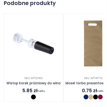
Podobne produkty
Dodaj opinię
SKU: AP721163
SKU: AP741772
Wistop korek próżniowy do wina
Mosel torba prezentowa
5.85
zł
0.75
zł
netto
netto