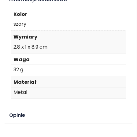
Kolor
szary
Wymiary
2,8 x 1 x 8,9 cm
Waga
32 g
Materiał
Metal
Opinie
Na razie nie ma opinii o produkcie.