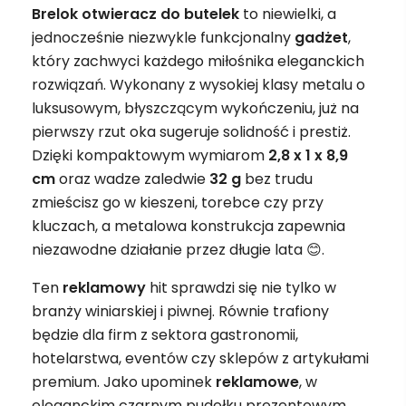
Brelok otwieracz do butelek
to niewielki, a
jednocześnie niezwykle funkcjonalny
gadżet
,
który zachwyci każdego miłośnika eleganckich
rozwiązań. Wykonany z wysokiej klasy metalu o
luksusowym, błyszczącym wykończeniu, już na
pierwszy rzut oka sugeruje solidność i prestiż.
Dzięki kompaktowym wymiarom
2,8 x 1 x 8,9
cm
oraz wadze zaledwie
32 g
bez trudu
zmieścisz go w kieszeni, torebce czy przy
kluczach, a metalowa konstrukcja zapewnia
niezawodne działanie przez długie lata 😊.
Ten
reklamowy
hit sprawdzi się nie tylko w
branży winiarskiej i piwnej. Równie trafiony
będzie dla firm z sektora gastronomii,
hotelarstwa, eventów czy sklepów z artykułami
premium. Jako upominek
reklamowe
, w
eleganckim czarnym pudełku prezentowym,