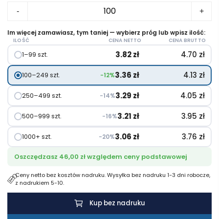
ilość
-
+
Brelok
otwieracz
Im więcej zamawiasz, tym taniej — wybierz próg lub wpisz ilość:
ILOŚĆ
CENA NETTO
CENA BRUTTO
do
3.82
zł
4.70
zł
1–99 szt.
butelek
3.36
zł
4.13
zł
100–249 szt.
−12%
3.29
zł
4.05
zł
250–499 szt.
−14%
3.21
zł
3.95
zł
500–999 szt.
−16%
3.06
zł
3.76
zł
1000+ szt.
−20%
Oszczędzasz 46,00 zł względem ceny podstawowej
Ceny netto bez kosztów nadruku. Wysyłka bez nadruku 1-3 dni robocze,
z nadrukiem 5-10.
Kup bez nadruku