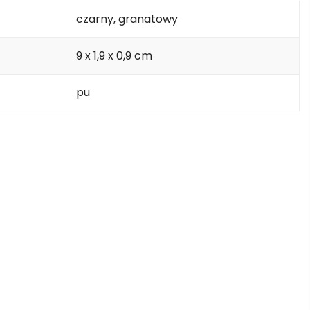
czarny, granatowy
9 x 1,9 x 0,9 cm
pu