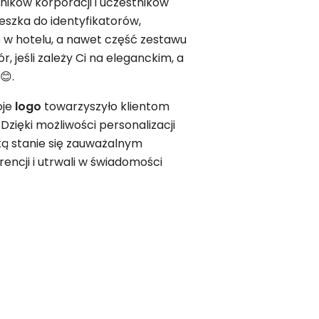
ików korporacji i uczestników
szka do identyfikatorów,
 w hotelu, a nawet część zestawu
, jeśli zależy Ci na eleganckim, a
😊.
oje
logo
towarzyszyło klientom
zięki możliwości personalizacji
ką stanie się zauważalnym
ncji i utrwali w świadomości