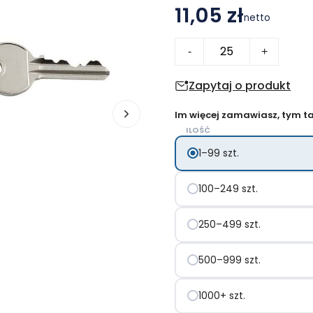
11,05 zł
netto
ilość
-
+
Brelok
do
Zapytaj o produkt
kluczy
Im więcej zamawiasz, tym tan
z
ILOŚĆ
zawieszką
1–99 szt.
100–249 szt.
250–499 szt.
500–999 szt.
1000+ szt.