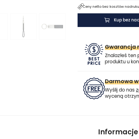
Ceny netto bez kosztów nadruku.
Kup bez na
Gwarancja n
Znalazłeś ten 
produktu u kon
Darmowa wi
Wyślij do nas
z
wyceną otrzym
Informacj