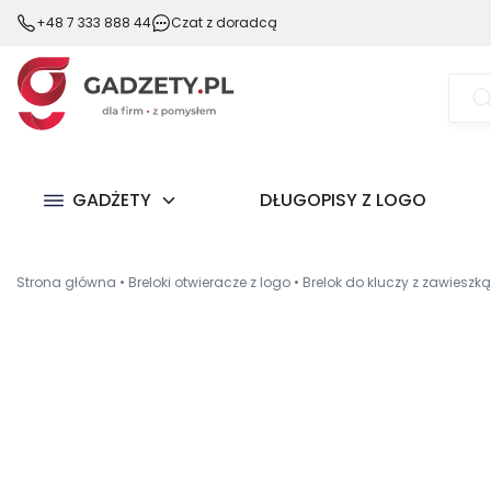
+48 7 333 888 44
Czat z doradcą
Wysz
prod
GADŻETY
DŁUGOPISY Z LOGO
Strona główna
•
Breloki otwieracze z logo
•
Brelok do kluczy z zawieszką