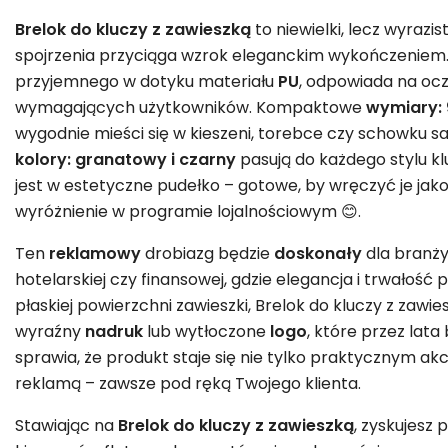
Brelok do kluczy z zawieszką
to niewielki, lecz wyrazis
spojrzenia przyciąga wzrok eleganckim wykończeniem.
przyjemnego w dotyku materiału
PU
, odpowiada na ocz
wymagających użytkowników. Kompaktowe
wymiary: 9
wygodnie mieści się w kieszeni, torebce czy schowku
kolory: granatowy i czarny
pasują do każdego stylu kl
jest w estetyczne pudełko – gotowe, by wręczyć je jak
wyróżnienie w programie lojalnościowym 😊.
Ten
reklamowy
drobiazg będzie
doskonały
dla branży
hotelarskiej czy finansowej, gdzie elegancja i trwałość
płaskiej powierzchni zawieszki, Brelok do kluczy z zawie
wyraźny
nadruk
lub wytłoczone
logo
, które przez lat
sprawia, że produkt staje się nie tylko praktycznym ak
reklamą – zawsze pod ręką Twojego klienta.
Stawiając na
Brelok do kluczy z zawieszką
, zyskujesz 