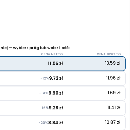
iej — wybierz próg lub wpisz ilość:
CENA NETTO
CENA BRUTTO
13.59
zł
11.05
zł
11.96
zł
9.72
zł
−12%
11.69
zł
9.50
zł
−14%
11.41
zł
9.28
zł
−16%
10.87
zł
8.84
zł
−20%