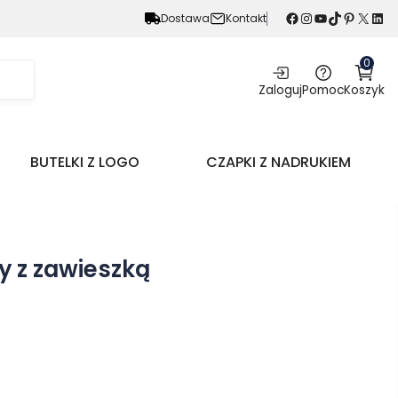
Facebook
Instagram
YouTube
TikTok
Pinterest
X
LinkedIn
Dostawa
Kontakt
0
Zaloguj
Pomoc
Koszyk
BUTELKI Z LOGO
CZAPKI Z NADRUKIEM
y z zawieszką