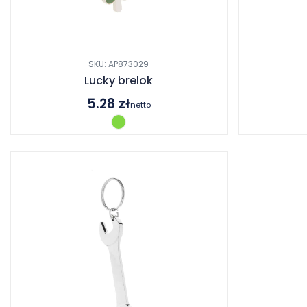
SKU: AP873029
Lucky brelok
5.28
zł
netto