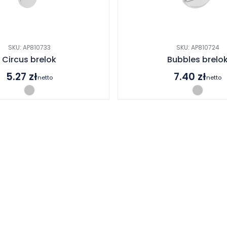
SKU: AP810733
SKU: AP810724
Circus brelok
Bubbles brelo
5.27
zł
7.40
zł
netto
netto