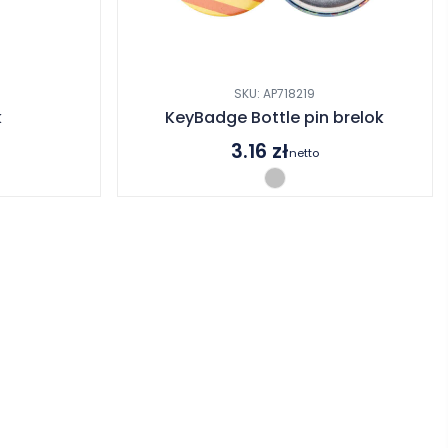
SKU: AP718219
k
KeyBadge Bottle pin brelok
3.16
zł
netto