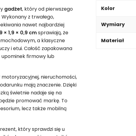
Kolor
ty
gadżet
, który od pierwszego
 Wykonany z trwałego,
Wymiary
ekiwania nawet najbardziej
 × 1,9 × 0,9 cm
sprawiają, że
 samochodowym, a klasyczne
Materiał
uczy i etui. Całość zapakowana
o upominek firmowy lub
 motoryzacyjnej, nieruchomości,
 podarunku mają znaczenie. Dzięki
szką świetnie nadaje się na
a będzie promować markę. To
cesorium, lecz także mobilną
prezent, który sprawdzi się u