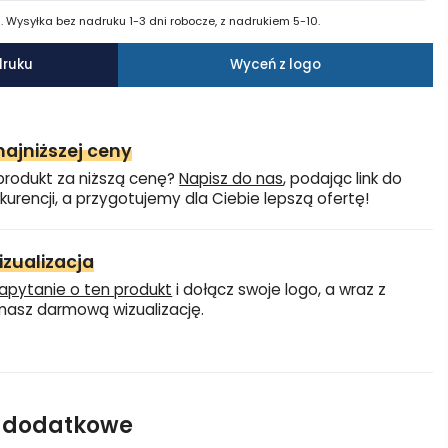
 Wysyłka bez nadruku 1-3 dni robocze, z nadrukiem 5-10.
druku
Wyceń z logo
ajniższej ceny
produkt za niższą cenę?
Napisz do nas
, podając link do
kurencji, a przygotujemy dla Ciebie lepszą ofertę!
zualizacja
apytanie o ten produkt
i dołącz swoje logo, a wraz z
asz darmową wizualizację.
e dodatkowe