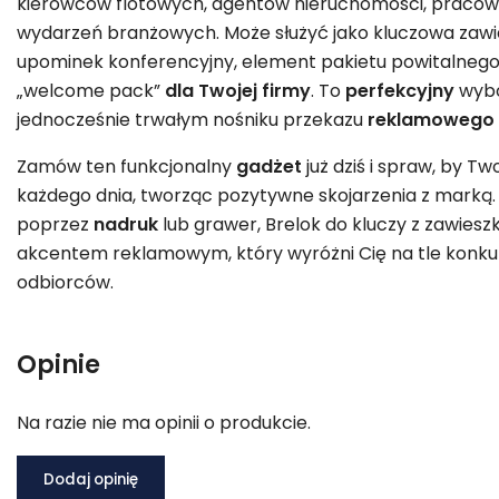
kierowców flotowych, agentów nieruchomości, pracown
wydarzeń branżowych. Może służyć jako kluczowa zawie
upominek konferencyjny, element pakietu powitalnego
„welcome pack”
dla Twojej firmy
. To
perfekcyjny
wybór
jednocześnie trwałym nośniku przekazu
reklamowego
Zamów ten funkcjonalny
gadżet
już dziś i spraw, by Tw
każdego dnia, tworząc pozytywne skojarzenia z marką. D
poprzez
nadruk
lub grawer, Brelok do kluczy z zawiesz
akcentem reklamowym, który wyróżni Cię na tle konkure
odbiorców.
Opinie
Na razie nie ma opinii o produkcie.
Dodaj opinię