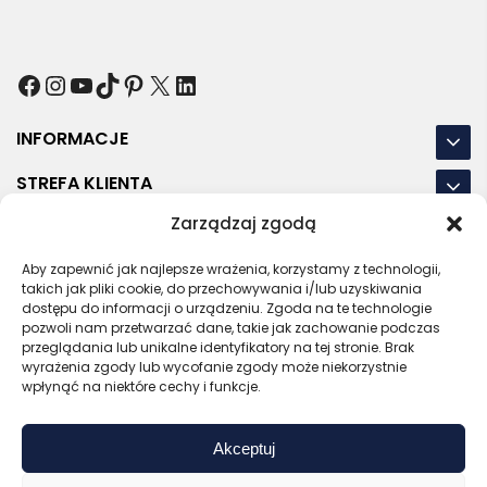
Facebook
Instagram
YouTube
TikTok
Pinterest
X
LinkedIn
INFORMACJE
STREFA KLIENTA
Zarządzaj zgodą
NASZE LOKALIZACJE
Aby zapewnić jak najlepsze wrażenia, korzystamy z technologii,
OSTATNIE POSTY
takich jak pliki cookie, do przechowywania i/lub uzyskiwania
dostępu do informacji o urządzeniu. Zgoda na te technologie
pozwoli nam przetwarzać dane, takie jak zachowanie podczas
przeglądania lub unikalne identyfikatory na tej stronie. Brak
wyrażenia zgody lub wycofanie zgody może niekorzystnie
RODO
REGULAMIN
POLITYKA PRYWATNOŚCI
wpłynąć na niektóre cechy i funkcje.
POLITYKA PLIKÓW COOKIES (EU)
Akceptuj
Bezpieczny sklep
Zaufany sprzedawca
Certyfikat SSL
Sprawdź opinie