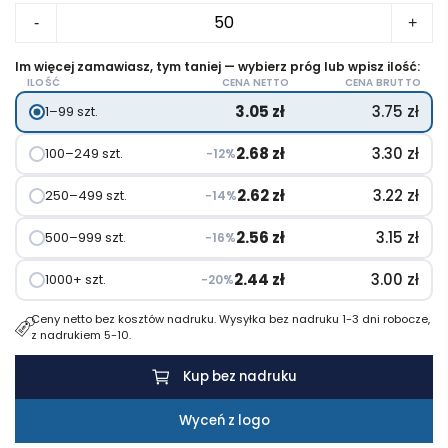
ilość
-
+
Brelok
do
Im więcej zamawiasz, tym taniej — wybierz próg lub wpisz ilość:
ILOŚĆ
CENA NETTO
CENA BRUTTO
kluczy
3.05
zł
3.75
zł
1–99 szt.
"domek”
2.68
zł
3.30
zł
100–249 szt.
−12%
2.62
zł
3.22
zł
250–499 szt.
−14%
2.56
zł
3.15
zł
500–999 szt.
−16%
2.44
zł
3.00
zł
1000+ szt.
−20%
Ceny netto bez kosztów nadruku. Wysyłka bez nadruku 1-3 dni robocze,
z nadrukiem 5-10.
Kup bez nadruku
Wyceń z logo