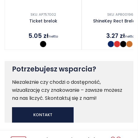
SKU: AP757002
SKU: AP800196
Ticket brelok
ShineKey Rect Brelo
5.05
zł
3.27
zł
netto
netto
Potrzebujesz wsparcia?
Niezależnie czy chodzi o dostępność,
wizualizację czy znakowanie – zawsze możesz
na nas liczyć. Skontaktuj się z nami!
KONTAKT