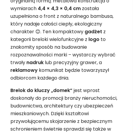
oryginalną formą: metalowa konstrukcja o
wymiarach
4,4 × 4,3 × 0,4 cm
została
uzupełniona o front z naturalnego bambusa,
który nadaje całości ciepły, ekologiczny
charakter 😊. Ten kompaktowy
gadżet
z
kategorii breloki wielofunkcyjne z
logo
to
znakomity sposób na budowanie
rozpoznawalności marki – wystarczy wybrać
trwały
nadruk
lub precyzyjny grawer, a
reklamowy
komunikat będzie towarzyszył
odbiorcom każdego dnia.
Brelok do kluczy „domek”
jest wprost
doskonały do promocji branży nieruchomości,
budownictwa, architektury czy ubezpieczeń
mieszkaniowych. Dzięki kształtowi
przywołującemu skojarzenie z bezpiecznym
schronieniem świetnie sprawdzi się także w