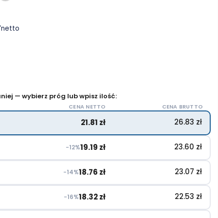
ł
netto
iej — wybierz próg lub wpisz ilość:
CENA NETTO
CENA BRUTTO
26.83
zł
21.81
zł
23.60
zł
19.19
zł
−12%
23.07
zł
18.76
zł
−14%
22.53
zł
18.32
zł
−16%