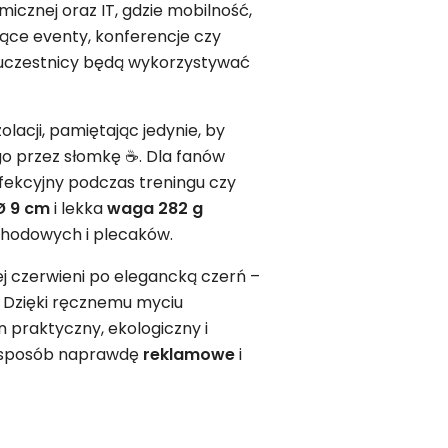
micznej oraz IT, gdzie mobilność,
ujące eventy, konferencje czy
y uczestnicy będą wykorzystywać
lacji, pamiętając jedynie, by
 go przez słomkę ☕. Dla fanów
rfekcyjny podczas treningu czy
 Ø 9 cm
i lekka
waga 282 g
chodowych i plecaków.
j czerwieni po elegancką czerń –
. Dzięki ręcznemu myciu
 praktyczny, ekologiczny i
 sposób naprawdę
reklamowe
i