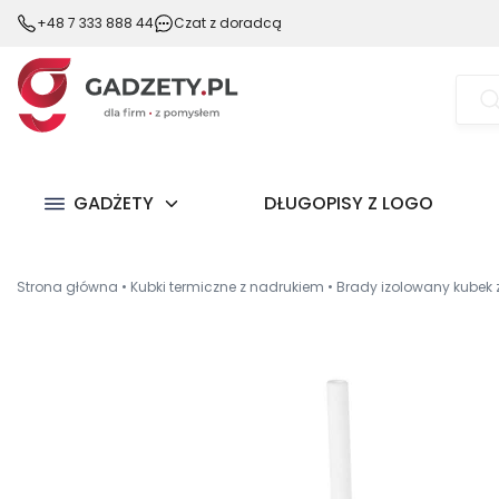
+48 7 333 888 44
Czat z doradcą
Wysz
prod
GADŻETY
DŁUGOPISY Z LOGO
Strona główna
•
Kubki termiczne z nadrukiem
•
Brady izolowany kubek 