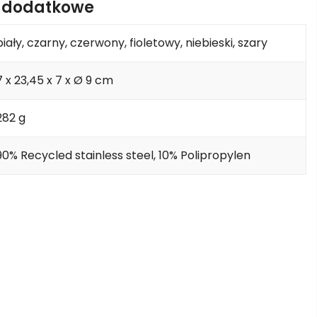
e dodatkowe
biały, czarny, czerwony, fioletowy, niebieski, szary
7 x 23,45 x 7 x Ø 9 cm
282 g
90% Recycled stainless steel, 10% Polipropylen