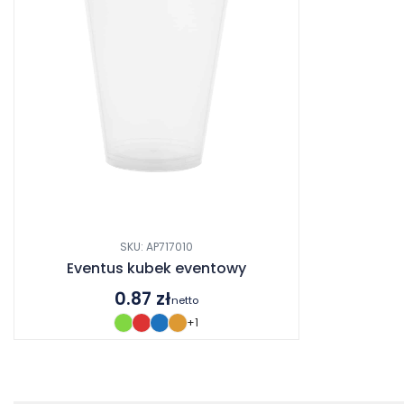
SKU: AP717010
Eventus kubek eventowy
0.87
zł
netto
+1