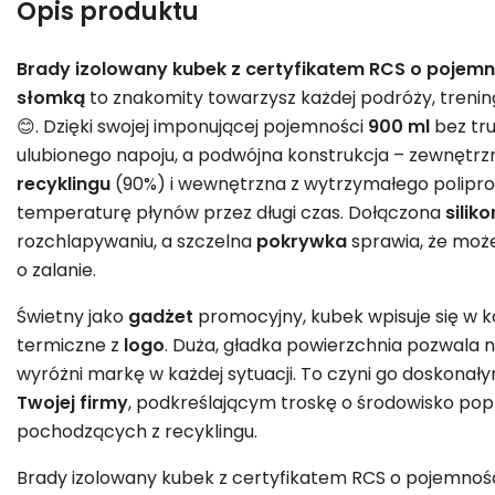
Opis produktu
Brady izolowany kubek z certyfikatem RCS o pojemno
słomką
to znakomity towarzysz każdej podróży, trenin
😊. Dzięki swojej imponującej pojemności
900 ml
bez tru
ulubionego napoju, a podwójna konstrukcja – zewnętrz
recyklingu
(90%) i wewnętrzna z wytrzymałego polipro
temperaturę płynów przez długi czas. Dołączona
silik
rozchlapywaniu, a szczelna
pokrywka
sprawia, że moż
o zalanie.
Świetny jako
gadżet
promocyjny, kubek wpisuje się w k
termiczne z
logo
. Duża, gładka powierzchnia pozwala 
wyróżni markę w każdej sytuacji. To czyni go doskona
Twojej firmy
, podkreślającym troskę o środowisko pop
pochodzących z recyklingu.
Brady izolowany kubek z certyfikatem RCS o pojemnośc