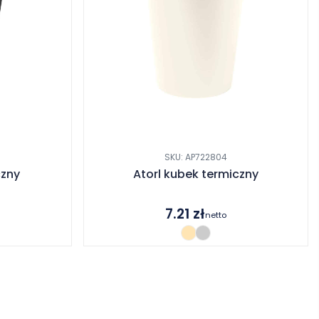
SKU: AP722804
czny
Atorl kubek termiczny
7.21
zł
netto