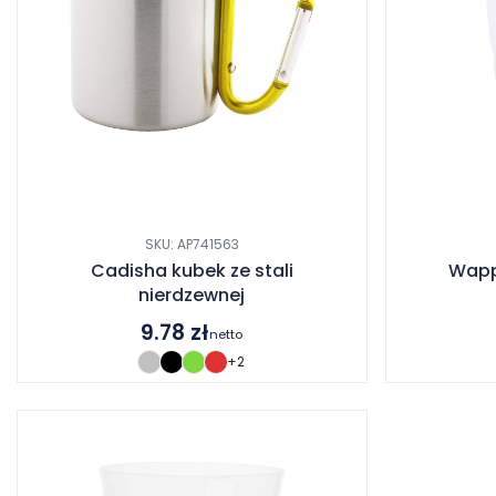
SKU: AP741563
Cadisha kubek ze stali
Wapp
nierdzewnej
9.78
zł
netto
+2