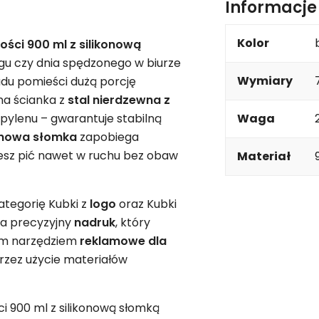
Informacj
Kolor
ści 900 ml z silikonową
gu czy dnia spędzonego w biurze
Wymiary
du pomieści dużą porcję
na ścianka z
stal nierdzewna z
pylenu – gwarantuje stabilną
Waga
onowa słomka
zapobiega
esz pić nawet w ruchu bez obaw
Materiał
ategorię Kubki z
logo
oraz Kubki
na precyzyjny
nadruk
, który
łym narzędziem
reklamowe
dla
rzez użycie materiałów
i 900 ml z silikonową słomką