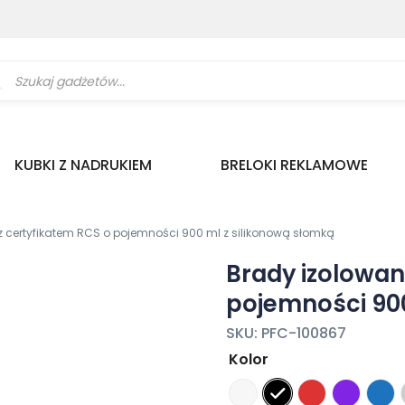
ukiwarka
uktów
KUBKI Z NADRUKIEM
BRELOKI REKLAMOWE
z certyfikatem RCS o pojemności 900 ml z silikonową słomką
Brady izolowan
pojemności 900
SKU:
PFC-100867
Kolor