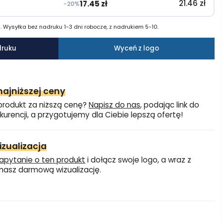
21.46
zł
17.45
zł
−20%
 Wysyłka bez nadruku 1-3 dni robocze, z nadrukiem 5-10.
druku
Wyceń z logo
ajniższej ceny
produkt za niższą cenę?
Napisz do nas
, podając link do
kurencji, a przygotujemy dla Ciebie lepszą ofertę!
zualizacja
apytanie o ten produkt
i dołącz swoje logo, a wraz z
asz darmową wizualizację.