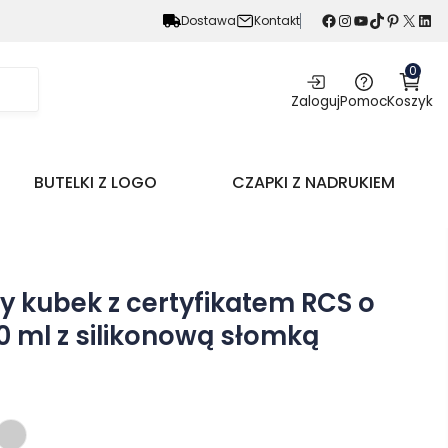
Facebook
Instagram
YouTube
TikTok
Pinterest
X
LinkedIn
Dostawa
Kontakt
0
Zaloguj
Pomoc
Koszyk
BUTELKI Z LOGO
CZAPKI Z NADRUKIEM
y kubek z certyfikatem RCS o
 ml z silikonową słomką