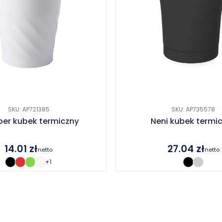
SKU: AP721385
SKU: AP735578
er kubek termiczny
Neni kubek termi
14.01
zł
27.04
zł
netto
netto
+1