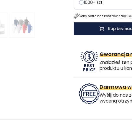
1000+ szt.
Ceny netto bez kosztów nadruku.
Kup bez na
Gwarancja n
Znalazłeś ten 
produktu u kon
Darmowa wi
Wyślij do nas
z
wyceną otrzym