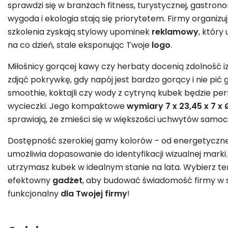
sprawdzi się w branżach fitness, turystycznej, gastrono
wygoda i ekologia stają się priorytetem. Firmy organiz
szkolenia zyskają stylowy upominek
reklamowy
, któr
na co dzień, stale eksponując Twoje
logo
.
Miłośnicy gorącej kawy czy herbaty docenią zdolność izo
zdjąć pokrywkę, gdy napój jest bardzo gorący i nie pić
smoothie, koktajli czy wody z cytryną kubek będzie pe
wycieczki. Jego kompaktowe
wymiary 7 x 23,45 x 7 x
sprawiają, że zmieści się w większości uchwytów samo
Dostępność szerokiej gamy kolorów – od energetyczne
umożliwia dopasowanie do identyfikacji wizualnej marki
utrzymasz kubek w idealnym stanie na lata. Wybierz ten
efektowny
gadżet
, aby budować świadomość firmy w
funkcjonalny
dla Twojej firmy
!