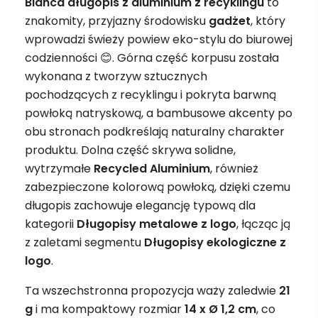
Blanca długopis z aluminium z recyklingu
to
znakomity, przyjazny środowisku
gadżet
, który
wprowadzi świeży powiew eko-stylu do biurowej
codzienności 😊. Górna część korpusu została
wykonana z tworzyw sztucznych
pochodzących z recyklingu i pokryta barwną
powłoką natryskową, a bambusowe akcenty po
obu stronach podkreślają naturalny charakter
produktu. Dolna część skrywa solidne,
wytrzymałe
Recycled Aluminium
, również
zabezpieczone kolorową powłoką, dzięki czemu
długopis zachowuje elegancję typową dla
kategorii
Długopisy metalowe z logo
, łącząc ją
z zaletami segmentu
Długopisy ekologiczne z
logo
.
Ta wszechstronna propozycja waży zaledwie
21
g
i ma kompaktowy rozmiar
14 x Ø 1,2 cm
, co