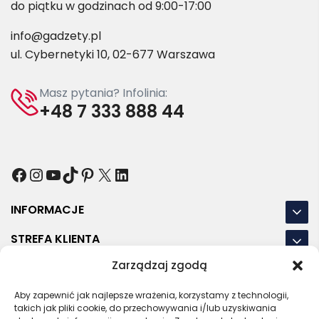
do piątku w godzinach od 9:00-17:00
info@gadzety.pl
ul. Cybernetyki 10, 02-677 Warszawa
Masz pytania? Infolinia:
+48 7 333 888 44
Facebook
Instagram
YouTube
TikTok
Pinterest
X
LinkedIn
INFORMACJE
STREFA KLIENTA
Zarządzaj zgodą
NASZE LOKALIZACJE
Aby zapewnić jak najlepsze wrażenia, korzystamy z technologii,
OSTATNIE POSTY
takich jak pliki cookie, do przechowywania i/lub uzyskiwania