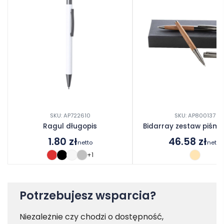
SKU: AP722610
SKU: AP800137
Ragul długopis
Bidarray zestaw piśmi
1.80
zł
46.58
zł
netto
netto
+1
Potrzebujesz wsparcia?
Niezależnie czy chodzi o dostępność,