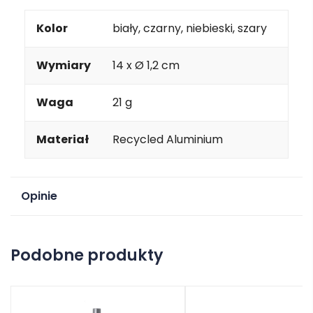
Kolor
biały, czarny, niebieski, szary
Wymiary
14 x Ø 1,2 cm
Waga
21 g
Materiał
Recycled Aluminium
Opinie
Na razie nie ma opinii o produkcie.
Podobne produkty
Dodaj opinię