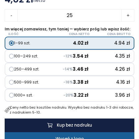
netto
ilość
-
+
Blanca
długopis
Im więcej zamawiasz, tym taniej — wybierz próg lub wpisz ilość:
ILOŚĆ
CENA NETTO
CENA BRUTTO
z
4.02
zł
4.94
zł
1–99 szt.
aluminium
z
3.54
zł
4.35
zł
100–249 szt.
−12%
recyklingu
3.46
zł
4.26
zł
250–499 szt.
−14%
3.38
zł
4.16
zł
500–999 szt.
−16%
3.22
zł
3.96
zł
1000+ szt.
−20%
Ceny netto bez kosztów nadruku. Wysyłka bez nadruku 1-3 dni robocze,
z nadrukiem 5-10.
Kup bez nadruku
Wyceń z logo