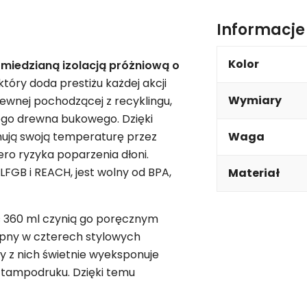
Informacj
Kolor
i miedzianą izolacją próżniową o
tóry doda prestiżu każdej akcji
Wymiary
zewnej pochodzącej z recyklingu,
ego drewna bukowego. Dzięki
ymują swoją temperaturę przez
Waga
ero ryzyka poparzenia dłoni.
FGB i REACH, jest wolny od BPA,
Materiał
ć 360 ml czynią go poręcznym
ępny w czterech stylowych
dy z nich świetnie wyeksponuje
 tampodruku. Dzięki temu