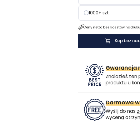
o
1000+ szt.
pojemności
360
Ceny netto bez kosztów nadruku.
ml
Kup bez na
Gwarancja n
Znalazłeś ten 
produktu u kon
Darmowa wi
Wyślij do nas
z
wyceną otrzym