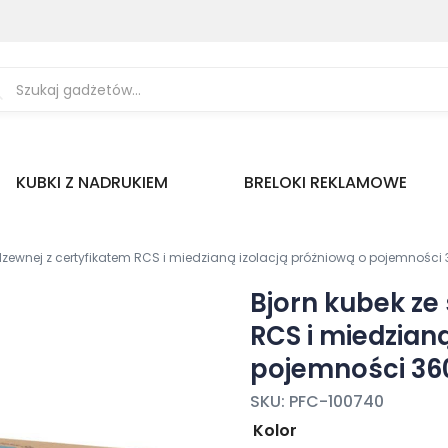
ukiwarka
uktów
KUBKI Z NADRUKIEM
BRELOKI REKLAMOWE
erdzewnej z certyfikatem RCS i miedzianą izolacją próżniową o pojemności
Bjorn kubek ze 
RCS i miedzianą
pojemności 36
SKU:
PFC-100740
Kolor