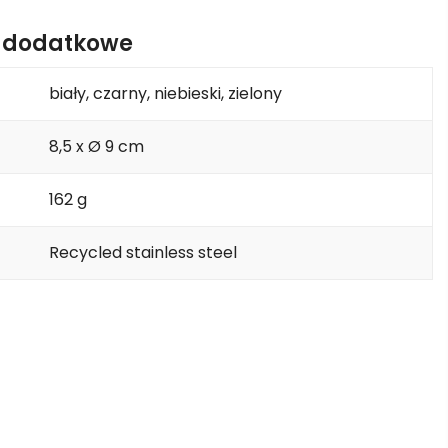
e dodatkowe
biały, czarny, niebieski, zielony
8,5 x Ø 9 cm
162 g
Recycled stainless steel