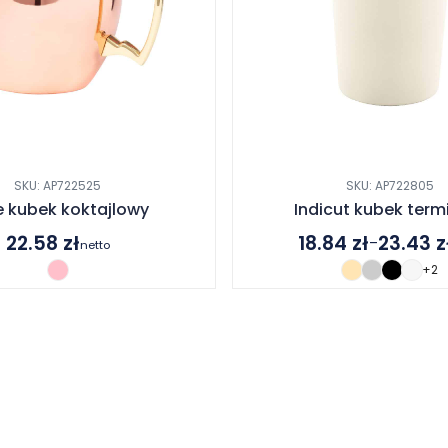
SKU: AP722525
SKU: AP722805
e kubek koktajlowy
Indicut kubek term
22.58
zł
18.84
zł
23.43
z
–
netto
Zakres
+2
cen:
od
18.84 zł
do
23.43 zł