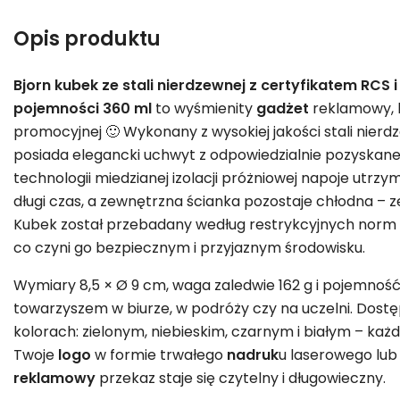
Opis produktu
Bjorn kubek ze stali nierdzewnej z certyfikatem RCS 
pojemności 360 ml
to wyśmienity
gadżet
reklamowy, k
promocyjnej 🙂 Wykonany z wysokiej jakości stali nierd
posiada elegancki uchwyt z odpowiedzialnie pozyskan
technologii miedzianej izolacji próżniowej napoje utrz
długi czas, a zewnętrzna ścianka pozostaje chłodna – z
Kubek został przebadany według restrykcyjnych norm L
co czyni go bezpiecznym i przyjaznym środowisku.
Wymiary 8,5 × Ø 9 cm, waga zaledwie 162 g i pojemnoś
towarzyszem w biurze, w podróży czy na uczelni. Dost
kolorach: zielonym, niebieskim, czarnym i białym – każ
Twoje
logo
w formie trwałego
nadruk
u laserowego lub
reklamowy
przekaz staje się czytelny i długowieczny.