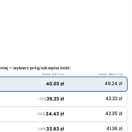
iej — wybierz próg lub wpisz ilość:
CENA NETTO
CENA BRUTTO
49.24
zł
40.03
zł
43.33
zł
35.23
zł
−12%
42.35
zł
34.43
zł
−14%
41.36
zł
33.63
zł
−16%