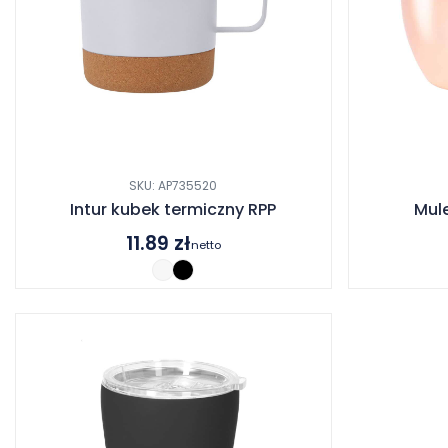
SKU: AP735520
Intur kubek termiczny RPP
Mul
11.89
zł
netto