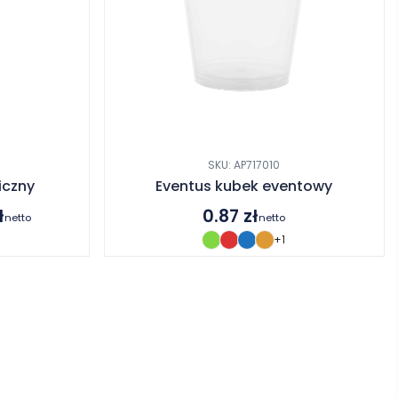
SKU: AP717010
iczny
Eventus kubek eventowy
ł
0.87
zł
netto
netto
+1