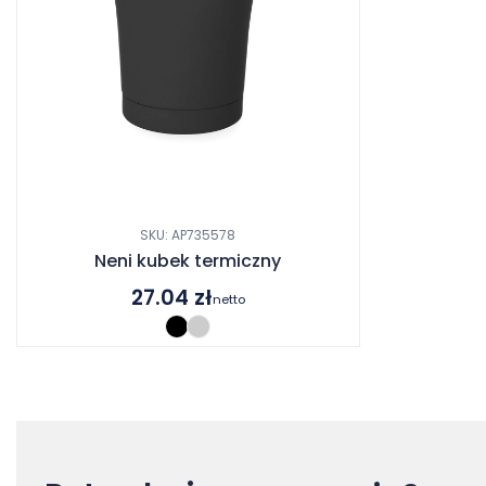
SKU: AP735578
Neni kubek termiczny
27.04
zł
netto