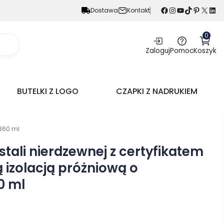
Facebook
Instagram
YouTube
TikTok
Pinterest
X
LinkedIn
Dostawa
Kontakt
0
Zaloguj
Pomoc
Koszyk
BUTELKI Z LOGO
CZAPKI Z NADRUKIEM
 360 ml
stali nierdzewnej z certyfikatem
 izolacją próżniową o
0 ml