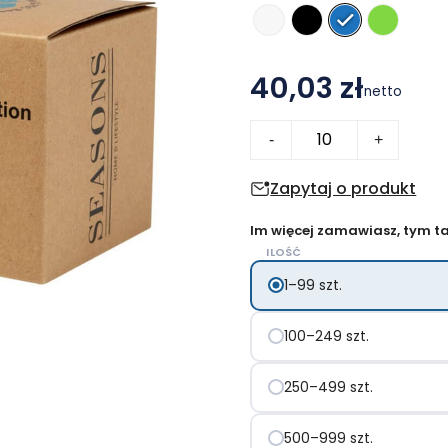
40,03 zł
netto
ilość
-
+
Bjorn
kubek
Zapytaj o produkt
ze
Im więcej zamawiasz, tym tan
stali
ILOŚĆ
nierdzewnej
1–99 szt.
z
certyfikatem
100–249 szt.
RCS
i
250–499 szt.
miedzianą
izolacją
500–999 szt.
próżniową