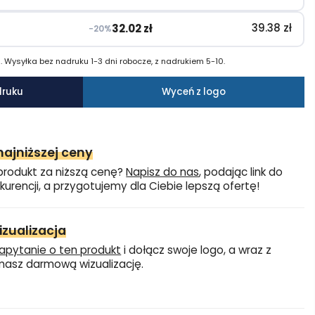
39.38
zł
32.02
zł
−20%
 Wysyłka bez nadruku 1-3 dni robocze, z nadrukiem 5-10.
druku
Wyceń z logo
ajniższej ceny
produkt za niższą cenę?
Napisz do nas
, podając link do
kurencji, a przygotujemy dla Ciebie lepszą ofertę!
zualizacja
apytanie o ten produkt
i dołącz swoje logo, a wraz z
asz darmową wizualizację.