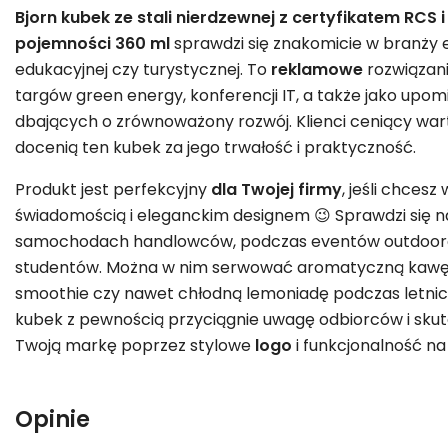
Bjorn kubek ze stali nierdzewnej z certyfikatem RCS 
pojemności 360 ml
sprawdzi się znakomicie w branży e
edukacyjnej czy turystycznej. To
reklamowe
rozwiązani
targów green energy, konferencji IT, a także jako upo
dbających o zrównoważony rozwój. Klienci ceniący war
docenią ten kubek za jego trwałość i praktyczność.
Produkt jest perfekcyjny
dla Twojej firmy
, jeśli chcesz
świadomością i eleganckim designem 😉 Sprawdzi się 
samochodach handlowców, podczas eventów outdoor
studentów. Można w nim serwować aromatyczną kawę, 
smoothie czy nawet chłodną lemoniadę podczas letni
kubek z pewnością przyciągnie uwagę odbiorców i skute
Twoją markę poprzez stylowe
logo
i funkcjonalność na 
Opinie