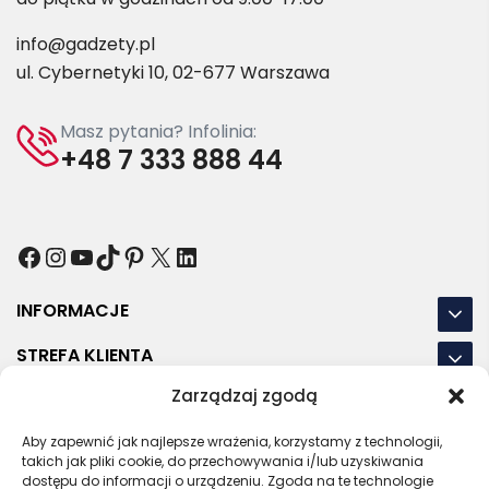
info@gadzety.pl
ul. Cybernetyki 10, 02-677 Warszawa
Masz pytania? Infolinia:
+48 7 333 888 44
Facebook
Instagram
YouTube
TikTok
Pinterest
X
LinkedIn
INFORMACJE
STREFA KLIENTA
Zarządzaj zgodą
NASZE LOKALIZACJE
Aby zapewnić jak najlepsze wrażenia, korzystamy z technologii,
OSTATNIE POSTY
takich jak pliki cookie, do przechowywania i/lub uzyskiwania
dostępu do informacji o urządzeniu. Zgoda na te technologie