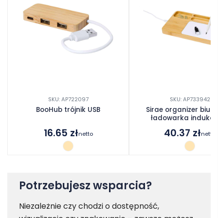
SKU: AP722097
SKU: AP733942
BooHub trójnik USB
Sirae organizer biur
ładowarka indukcy
16.65
zł
40.37
zł
netto
netto
Potrzebujesz wsparcia?
Niezależnie czy chodzi o dostępność,