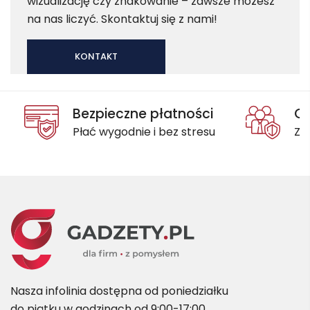
wizualizację czy znakowanie – zawsze możesz
na nas liczyć. Skontaktuj się z nami!
KONTAKT
Bezpieczne płatności
Oc
Płać wygodnie i bez stresu
Za
Nasza infolinia dostępna od poniedziałku
do piątku w godzinach od 9:00-17:00