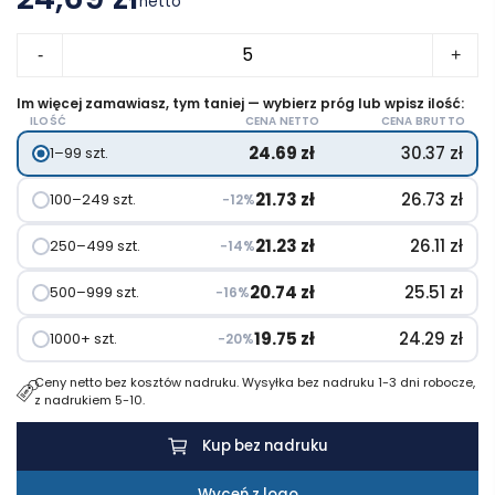
netto
ilość
-
+
Bezprzewodowa
mysz
Im więcej zamawiasz, tym taniej — wybierz próg lub wpisz ilość:
ILOŚĆ
CENA NETTO
CENA BRUTTO
komputerowa
24.69
zł
30.37
zł
1–99 szt.
ze
słomy
21.73
zł
26.73
zł
100–249 szt.
−12%
pszenicznej
21.23
zł
26.11
zł
250–499 szt.
−14%
20.74
zł
25.51
zł
500–999 szt.
−16%
19.75
zł
24.29
zł
1000+ szt.
−20%
Ceny netto bez kosztów nadruku. Wysyłka bez nadruku 1-3 dni robocze,
z nadrukiem 5-10.
Kup bez nadruku
Wyceń z logo