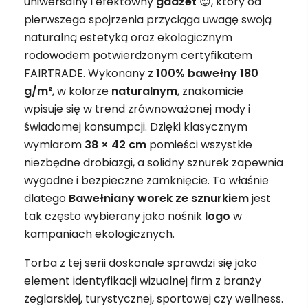
uniwersalny i efektowny
gadżet
😊, który od
pierwszego spojrzenia przyciąga uwagę swoją
naturalną estetyką oraz ekologicznym
rodowodem potwierdzonym certyfikatem
FAIRTRADE. Wykonany z
100% bawełny 180
g/m²
, w kolorze
naturalnym
, znakomicie
wpisuje się w trend zrównoważonej mody i
świadomej konsumpcji. Dzięki klasycznym
wymiarom
38 × 42 cm
pomieści wszystkie
niezbędne drobiazgi, a solidny sznurek zapewnia
wygodne i bezpieczne zamknięcie. To właśnie
dlatego
Bawełniany worek ze sznurkiem
jest
tak często wybierany jako nośnik
logo
w
kampaniach ekologicznych.
Torba z tej serii doskonale sprawdzi się jako
element identyfikacji wizualnej firm z branży
żeglarskiej, turystycznej, sportowej czy wellness.