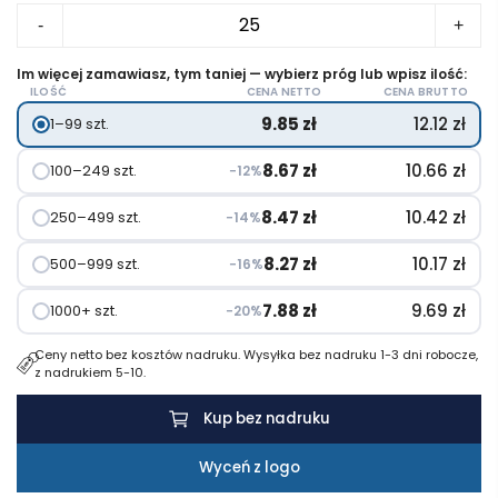
ilość
-
+
Bawełniany
worek
Im więcej zamawiasz, tym taniej — wybierz próg lub wpisz ilość:
ILOŚĆ
CENA NETTO
CENA BRUTTO
ze
9.85
zł
12.12
zł
1–99 szt.
sznurkiem
8.67
zł
10.66
zł
100–249 szt.
−12%
8.47
zł
10.42
zł
250–499 szt.
−14%
8.27
zł
10.17
zł
500–999 szt.
−16%
7.88
zł
9.69
zł
1000+ szt.
−20%
Ceny netto bez kosztów nadruku. Wysyłka bez nadruku 1-3 dni robocze,
z nadrukiem 5-10.
Kup bez nadruku
Wyceń z logo