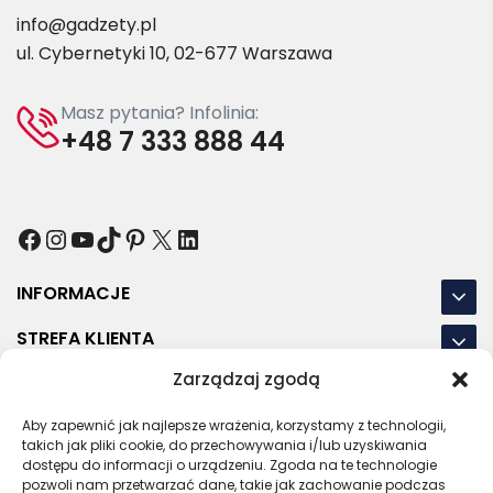
info@gadzety.pl
ul. Cybernetyki 10, 02-677 Warszawa
Masz pytania? Infolinia:
+48 7 333 888 44
Facebook
Instagram
YouTube
TikTok
Pinterest
X
LinkedIn
INFORMACJE
STREFA KLIENTA
Zarządzaj zgodą
NASZE LOKALIZACJE
Aby zapewnić jak najlepsze wrażenia, korzystamy z technologii,
OSTATNIE POSTY
takich jak pliki cookie, do przechowywania i/lub uzyskiwania
dostępu do informacji o urządzeniu. Zgoda na te technologie
pozwoli nam przetwarzać dane, takie jak zachowanie podczas