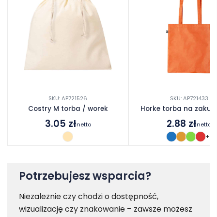
SKU: AP721526
SKU: AP721433
Costry M torba / worek
Horke torba na zakup
3.05
zł
2.88
zł
netto
netto
+1
Potrzebujesz wsparcia?
Niezależnie czy chodzi o dostępność,
wizualizację czy znakowanie – zawsze możesz