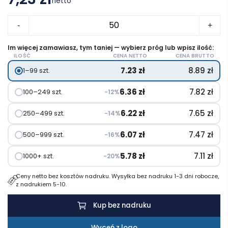
netto
ilość
-
+
Bass
notatnik
Im więcej zamawiasz, tym taniej — wybierz próg lub wpisz ilość:
ILOŚĆ
CENA NETTO
CENA BRUTTO
A5
7.23
zł
8.89
zł
1–99 szt.
z
recyklingu,
6.36
zł
7.82
zł
100–249 szt.
−12%
z
kartkami
6.22
zł
7.65
zł
250–499 szt.
−14%
w
6.07
zł
7.47
zł
500–999 szt.
−16%
linie
5.78
zł
7.11
zł
1000+ szt.
−20%
Ceny netto bez kosztów nadruku. Wysyłka bez nadruku 1-3 dni robocze,
z nadrukiem 5-10.
Kup bez nadruku
Wyceń z logo