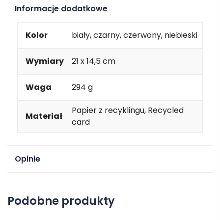
Informacje dodatkowe
Kolor
biały, czarny, czerwony, niebieski
Wymiary
21 x 14,5 cm
Waga
294 g
Papier z recyklingu, Recycled
Materiał
card
Opinie
Na razie nie ma opinii o produkcie.
Podobne produkty
Dodaj opinię