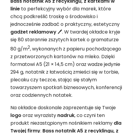
Bass notatnik A5 z recyklingu, z kartkami w
linie
to perfekcyjny wybór dla marek, które
chcą podkreślić troskę o środowisko i
jednocześnie zadbać o praktyczny, estetyczny
gadżet
reklamowy
🖊️. W twardej okładce kryje
się 80 starannie zszytych kartek o gramaturze
2
80 g/m
, wykonanych z papieru pochodzącego
z przetworzonych kartonów na mleko. Dzięki
formatowi A5 (21 × 14,5 cm) oraz wadze jedynie
294 g, notatnik z łatwością zmieści się w torbie,
plecaku czy teczce, stając się stałym
towarzyszem spotkań biznesowych, konferencji
oraz codziennych notatek.
Na okładce doskonale zaprezentuje się Twoje
logo
oraz wyrazisty
nadruk
, co czyni ten
produkt niezastąpionym nośnikiem reklamy
dla
Twojej firmy
.
Bass notatnik A5 z recyklingu, z