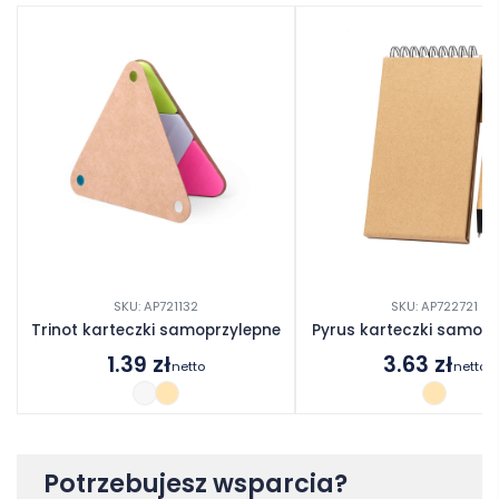
SKU: AP721132
SKU: AP722721
Trinot karteczki samoprzylepne
Pyrus karteczki samopr
1.39
zł
3.63
zł
netto
netto
Potrzebujesz wsparcia?