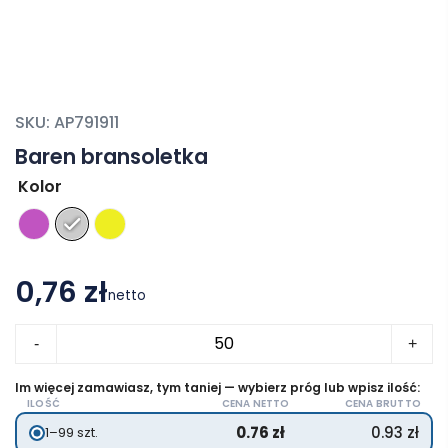
SKU:
AP791911
Baren bransoletka
Kolor
0,76 zł
netto
ilość
-
+
Baren
bransoletka
Im więcej zamawiasz, tym taniej — wybierz próg lub wpisz ilość:
ILOŚĆ
CENA NETTO
CENA BRUTTO
0.76
zł
0.93
zł
1–99 szt.