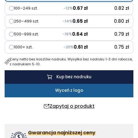
0.67
zł
0.82
zł
100–249 szt.
−12%
0.65
zł
0.80
zł
250–499 szt.
−14%
0.64
zł
0.79
zł
500–999 szt.
−16%
0.61
zł
0.75
zł
1000+ szt.
−20%
Ceny netto bez kosztów nadruku. Wysyłka bez nadruku 1-3 dni robocze,
z nadrukiem 5-10.
Kup bez nadruku
Wyceń z logo
Zapytaj o produkt
Gwarancja najniższej ceny