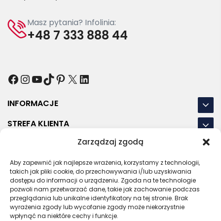
Masz pytania? Infolinia:
+48 7 333 888 44
Facebook
Instagram
YouTube
TikTok
Pinterest
X
LinkedIn
INFORMACJE
STREFA KLIENTA
Zarządzaj zgodą
NASZE LOKALIZACJE
Aby zapewnić jak najlepsze wrażenia, korzystamy z technologii,
OSTATNIE POSTY
takich jak pliki cookie, do przechowywania i/lub uzyskiwania
dostępu do informacji o urządzeniu. Zgoda na te technologie
pozwoli nam przetwarzać dane, takie jak zachowanie podczas
przeglądania lub unikalne identyfikatory na tej stronie. Brak
wyrażenia zgody lub wycofanie zgody może niekorzystnie
RODO
REGULAMIN
POLITYKA PRYWATNOŚCI
wpłynąć na niektóre cechy i funkcje.