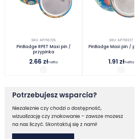
SKU: AP716725
SKU: AP718217
PinBadge RPET Maxi pin /
PinBadge Maxi pin / pr
przypinka
2.66
zł
1.91
zł
netto
netto
Potrzebujesz wsparcia?
Niezależnie czy chodzi o dostępność,
wizualizację czy znakowanie – zawsze możesz
na nas liczyć. Skontaktuj się z nami!