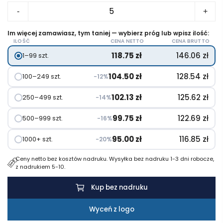
ilość
-
+
Bambusowy
zestaw
Im więcej zamawiasz, tym taniej — wybierz próg lub wpisz ilość:
ILOŚĆ
CENA NETTO
CENA BRUTTO
do
118.75
zł
146.06
zł
1–99 szt.
sera
i
104.50
zł
128.54
zł
100–249 szt.
−12%
wina
102.13
zł
125.62
zł
250–499 szt.
−14%
99.75
zł
122.69
zł
500–999 szt.
−16%
95.00
zł
116.85
zł
1000+ szt.
−20%
Ceny netto bez kosztów nadruku. Wysyłka bez nadruku 1-3 dni robocze,
z nadrukiem 5-10.
Kup bez nadruku
Wyceń z logo