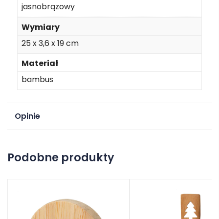
jasnobrązowy
Wymiary
25 x 3,6 x 19 cm
Materiał
bambus
Opinie
Na razie nie ma opinii o produkcie.
Podobne produkty
Dodaj opinię