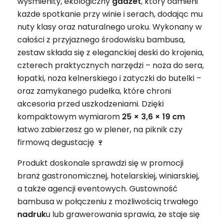
wyśmienity, ekologiczny
gadżet
, który odmieni
każde spotkanie przy winie i serach, dodając mu
nuty klasy oraz naturalnego uroku. Wykonany w
całości z przyjaznego środowisku bambusa,
zestaw składa się z eleganckiej deski do krojenia,
czterech praktycznych narzędzi – noża do sera,
łopatki, noża kelnerskiego i zatyczki do butelki –
oraz zamykanego pudełka, które chroni
akcesoria przed uszkodzeniami. Dzięki
kompaktowym wymiarom
25 × 3,6 × 19 cm
łatwo zabierzesz go w plener, na piknik czy
firmową degustację 🍷
Produkt doskonale sprawdzi się w promocji
branż gastronomicznej, hotelarskiej, winiarskiej,
a także agencji eventowych. Gustowność
bambusa w połączeniu z możliwością trwałego
nadruk
u lub grawerowania sprawia, że staje się