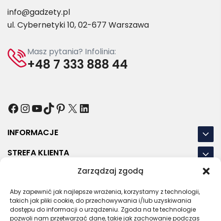
info@gadzety.pl
ul. Cybernetyki 10, 02-677 Warszawa
Masz pytania? Infolinia:
+48 7 333 888 44
Facebook
Instagram
YouTube
TikTok
Pinterest
X
LinkedIn
INFORMACJE
STREFA KLIENTA
Zarządzaj zgodą
NASZE LOKALIZACJE
Aby zapewnić jak najlepsze wrażenia, korzystamy z technologii,
OSTATNIE POSTY
takich jak pliki cookie, do przechowywania i/lub uzyskiwania
dostępu do informacji o urządzeniu. Zgoda na te technologie
pozwoli nam przetwarzać dane, takie jak zachowanie podczas