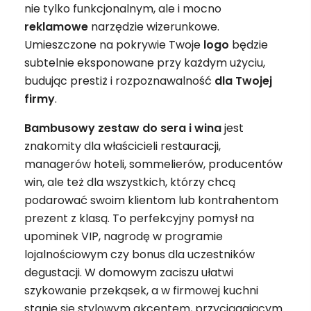
nie tylko funkcjonalnym, ale i mocno
reklamowe
narzędzie wizerunkowe.
Umieszczone na pokrywie Twoje
logo
będzie
subtelnie eksponowane przy każdym użyciu,
budując prestiż i rozpoznawalność
dla Twojej
firmy
.
Bambusowy zestaw do sera i wina
jest
znakomity dla właścicieli restauracji,
managerów hoteli, sommelierów, producentów
win, ale też dla wszystkich, którzy chcą
podarować swoim klientom lub kontrahentom
prezent z klasą. To perfekcyjny pomysł na
upominek VIP, nagrodę w programie
lojalnościowym czy bonus dla uczestników
degustacji. W domowym zaciszu ułatwi
szykowanie przekąsek, a w firmowej kuchni
stanie się stylowym akcentem, przyciągającym