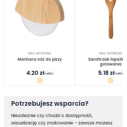
SKU: AP722193
SKU: AP718233
Marinara nóż do pizzy
Sandtrask łopatka
gotowania
4.20
zł
5.18
zł
netto
netto
Potrzebujesz wsparcia?
Niezależnie czy chodzi o dostępność,
wizualizację czy znakowanie – zawsze możesz