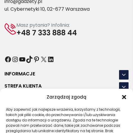
info@gadzety.pl
ul. Cybernetyki 10, 02-677 Warszawa
Masz pytania? Infolinia:
+48 7 333 888 44
Facebook
Instagram
YouTube
TikTok
Pinterest
X
LinkedIn
INFORMACJE
STREFA KLIENTA
Zarządzaj zgodą
NASZE LOKALIZACJE
Aby zapewnić jak najlepsze wrażenia, korzystamy z technologii,
OSTATNIE POSTY
takich jak pliki cookie, do przechowywania i/lub uzyskiwania
dostępu do informacji o urządzeniu. Zgoda na te technologie
pozwoli nam przetwarzać dane, takie jak zachowanie podczas
przeglądania lub unikalne identyfikatory na tej stronie. Brak