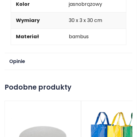
Kolor
jasnobrązowy
Wymiary
30 x 3 x 30 cm
Materiał
bambus
Opinie
Na razie nie ma opinii o produkcie.
Podobne produkty
Dodaj opinię