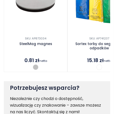
SKU: AP873034
SKU: AP741237
SteelMag magnes
Sortex torby do segre
odpadków
0.81
zł
15.18
zł
netto
netto
Potrzebujesz wsparcia?
Niezależnie czy chodzi o dostępność,
wizualizację czy znakowanie – zawsze możesz
na nas liczyć. Skontaktuj się z nami!