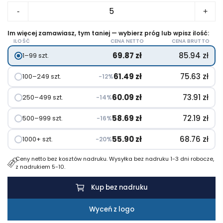
ilość
-
+
Bambusowa
waga
Im więcej zamawiasz, tym taniej — wybierz próg lub wpisz ilość:
ILOŚĆ
CENA NETTO
CENA BRUTTO
łazienkowa
69.87
zł
85.94
zł
1–99 szt.
61.49
zł
75.63
zł
100–249 szt.
−12%
60.09
zł
73.91
zł
250–499 szt.
−14%
58.69
zł
72.19
zł
500–999 szt.
−16%
55.90
zł
68.76
zł
1000+ szt.
−20%
Ceny netto bez kosztów nadruku. Wysyłka bez nadruku 1-3 dni robocze,
z nadrukiem 5-10.
Kup bez nadruku
Wyceń z logo