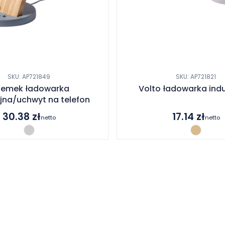
SKU: AP721849
SKU: AP721821
emek ładowarka
Volto ładowarka ind
jna/uchwyt na telefon
30.38
zł
17.14
zł
netto
netto