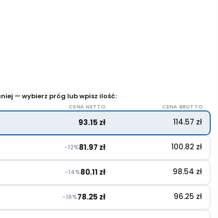
iej — wybierz próg lub wpisz ilość:
CENA NETTO
CENA BRUTTO
114.57
zł
93.15
zł
100.82
zł
81.97
zł
−12%
98.54
zł
80.11
zł
−14%
96.25
zł
78.25
zł
−16%