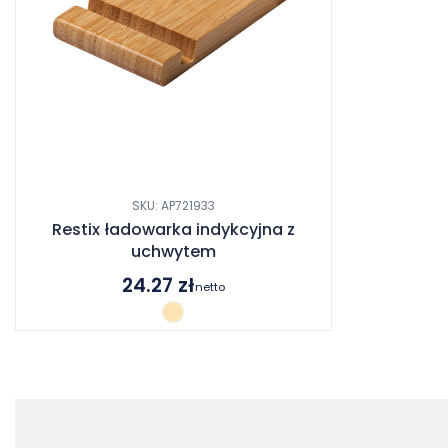
SKU: AP721933
Restix ładowarka indykcyjna z
uchwytem
24.27
zł
netto