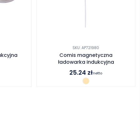
SKU: AP721980
ukcyjna
Comis magnetyczna
ładowarka indukcyjna
25.24
zł
netto