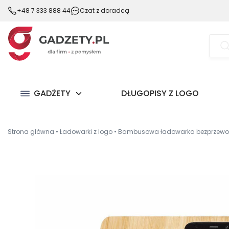
+48 7 333 888 44
Czat z doradcą
Wysz
prod
GADŻETY
DŁUGOPISY Z LOGO
Strona główna
•
Ładowarki z logo
•
Bambusowa ładowarka bezprzewo