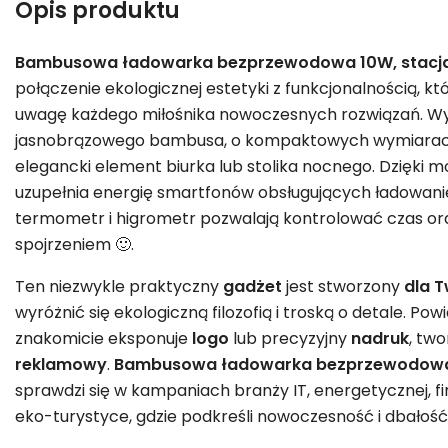
Opis produktu
Bambusowa ładowarka bezprzewodowa 10W, stac
połączenie ekologicznej estetyki z funkcjonalnością, k
uwagę każdego miłośnika nowoczesnych rozwiązań. Wy
jasnobrązowego bambusa, o kompaktowych wymiarach 1
elegancki element biurka lub stolika nocnego. Dzięki 
uzupełnia energię smartfonów obsługujących ładowani
termometr i higrometr pozwalają kontrolować czas o
spojrzeniem 🙂.
Ten niezwykle praktyczny
gadżet
jest stworzony
dla T
wyróżnić się ekologiczną filozofią i troską o detale. 
znakomicie eksponuje
logo
lub precyzyjny
nadruk
, tw
reklamowy
.
Bambusowa ładowarka bezprzewodowa
sprawdzi się w kampaniach branży IT, energetycznej, fi
eko-turystyce, gdzie podkreśli nowoczesność i dbałość