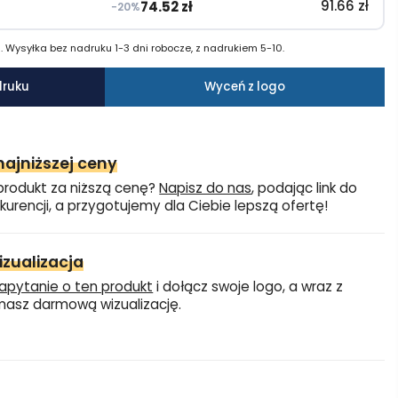
91.66
zł
74.52
zł
−20%
 Wysyłka bez nadruku 1-3 dni robocze, z nadrukiem 5-10.
druku
Wyceń z logo
ajniższej ceny
produkt za niższą cenę?
Napisz do nas
, podając link do
kurencji, a przygotujemy dla Ciebie lepszą ofertę!
zualizacja
apytanie o ten produkt
i dołącz swoje logo, a wraz z
asz darmową wizualizację.