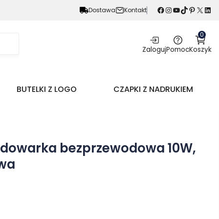
Facebook
Instagram
YouTube
TikTok
Pinterest
X
LinkedIn
Dostawa
Kontakt
0
Zaloguj
Pomoc
Koszyk
BUTELKI Z LOGO
CZAPKI Z NADRUKIEM
dowarka bezprzewodowa 10W,
owa