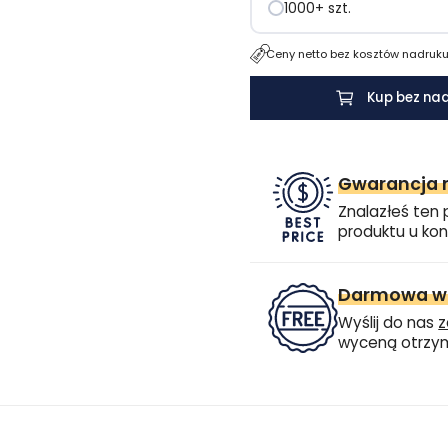
1000+ szt.
Ceny netto bez kosztów nadruku.
Kup bez na
Gwarancja n
Znalazłeś ten 
produktu u kon
Darmowa wi
Wyślij do nas
z
wyceną otrzym