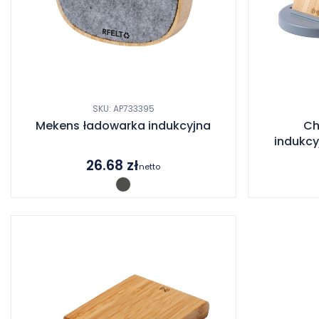
SKU: AP733395
Mekens ładowarka indukcyjna
Ch
indukcy
26.68
zł
netto