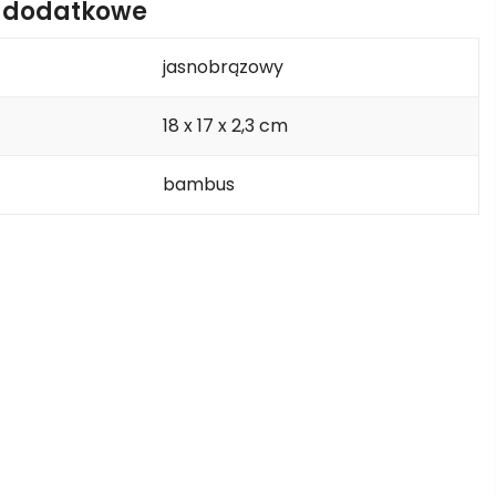
e dodatkowe
jasnobrązowy
18 x 17 x 2,3 cm
bambus