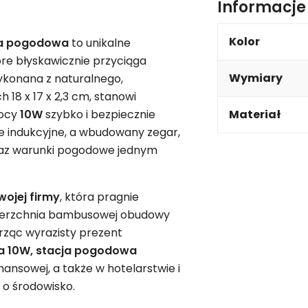
Informacj
Kolor
ja pogodowa
to unikalne
tóre błyskawicznie przyciąga
Wymiary
konana z naturalnego,
8 x 17 x 2,3 cm, stanowi
mocy
10W
szybko i bezpiecznie
Materiał
e indukcyjne, a wbudowany zegar,
raz warunki pogodowe jednym
wojej firmy
, która pragnie
Powierzchnia bambusowej obudowy
orząc wyrazisty prezent
 10W, stacja pogodowa
nansowej, a także w hotelarstwie i
 o środowisko.