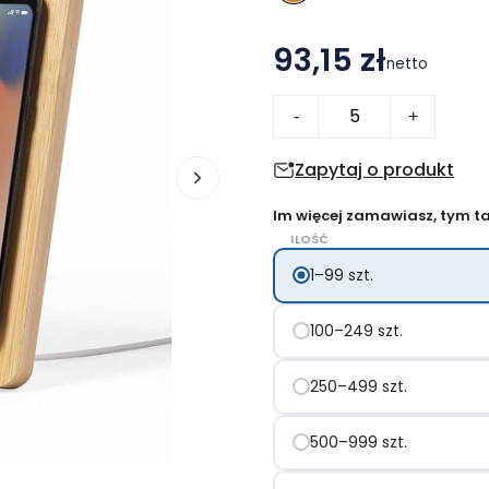
93,15 zł
netto
ilość
-
+
Bambusowa
ładowarka
Zapytaj o produkt
bezprzewodowa
Im więcej zamawiasz, tym tan
10W,
ILOŚĆ
stacja
1–99 szt.
pogodowa
100–249 szt.
250–499 szt.
500–999 szt.