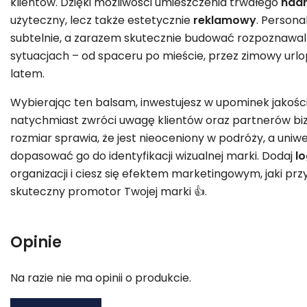
klientów. Dzięki możliwości umieszczenia trwałego
nad
użyteczny, lecz także estetycznie
reklamowy
. Person
subtelnie, a zarazem skutecznie budować rozpoznawa
sytuacjach – od spaceru po mieście, przez zimowy url
latem.
Wybierając ten balsam, inwestujesz w upominek jakoś
natychmiast zwróci uwagę klientów oraz partnerów 
rozmiar sprawia, że jest nieoceniony w podróży, a uniw
dopasować go do identyfikacji wizualnej marki. Dodaj
l
organizacji i ciesz się efektem marketingowym, jaki przyn
skuteczny promotor Twojej marki 👍.
Opinie
Na razie nie ma opinii o produkcie.