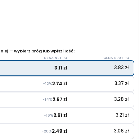
iej — wybierz próg lub wpisz ilość:
CENA NETTO
CENA BRUTTO
3.83
zł
3.11
zł
3.37
zł
2.74
zł
−12%
3.28
zł
2.67
zł
−14%
3.21
zł
2.61
zł
−16%
3.06
zł
2.49
zł
−20%