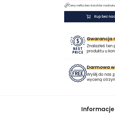
Ceny netto bez kosztów nadruku.
Kup bez na
Gwarancja n
Znalazłeś ten 
produktu u kon
Darmowa wi
Wyślij do nas
z
wyceną otrzym
Informacj