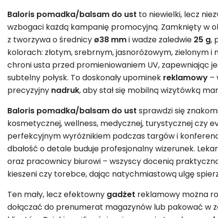
Baloris pomadka/balsam do ust
to niewielki, lecz ni
wzbogaci każdą kampanię promocyjną. Zamknięty w o
z tworzywa o średnicy
ø38 mm
i wadze zaledwie
25 g
,
kolorach: złotym, srebrnym, jasnoróżowym, zielonym i n
chroni usta przed promieniowaniem UV, zapewniając jed
subtelny połysk. To doskonały upominek
reklamowy
– 
precyzyjny
nadruk
, aby stał się mobilną wizytówką mark
Baloris pomadka/balsam do ust
sprawdzi się znakomi
kosmetycznej, wellness, medycznej, turystycznej czy e
perfekcyjnym wyróżnikiem podczas targów i konferencj
dbałość o detale buduje profesjonalny wizerunek. Lekar
oraz pracownicy biurowi – wszyscy docenią praktycznoś
kieszeni czy torebce, dając natychmiastową ulgę spie
Ten mały, lecz efektowny
gadżet
reklamowy można ro
dołączać do prenumerat magazynów lub pakować w z