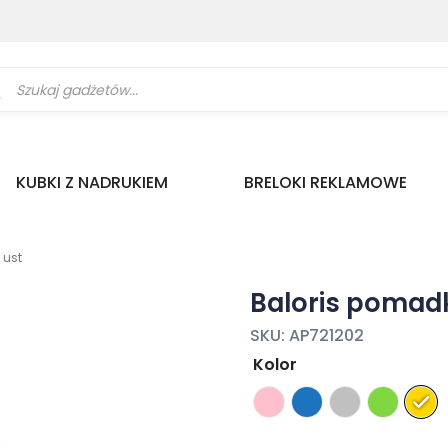
ukiwarka
uktów
KUBKI Z NADRUKIEM
BRELOKI REKLAMOWE
 ust
Baloris pomad
SKU:
AP721202
Kolor