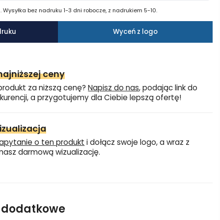
 Wysyłka bez nadruku 1-3 dni robocze, z nadrukiem 5-10.
druku
Wyceń z logo
ajniższej ceny
produkt za niższą cenę?
Napisz do nas
, podając link do
kurencji, a przygotujemy dla Ciebie lepszą ofertę!
zualizacja
apytanie o ten produkt
i dołącz swoje logo, a wraz z
asz darmową wizualizację.
e dodatkowe