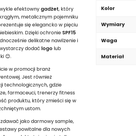
Kolor
ezwykle efektowny
gadżet
, który
krągłym, metalicznym pojemniku
Wymiary
 prezentuje się elegancko w pięciu
iebieskim. Dzięki ochronie
SPF15
nocześnie delikatne nawilżenie i
Waga
wystarczy dodać
logo
lub
i 😊.
Materiał
cie w promocji branż
ventowej. Jest również
i technologicznych, gdzie
ze, farmaceuci, trenerzy fitness
ć produktu, który zmieści się w
rzchniętym ustom.
zdawać jako darmowy sample,
estawy powitalne dla nowych