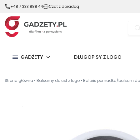
+48 7 333 888 44
Czat z doradcą
Wysz
prod
GADŻETY
DŁUGOPISY Z LOGO
Strona główna
•
Balsamy do ust z logo
•
Baloris pomadka/balsam do