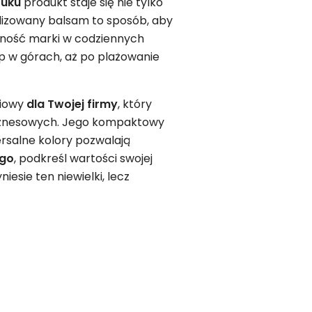
ruku
produkt staje się nie tylko
alizowany balsam to sposób, aby
lność marki w codziennych
op w górach, aż po plażowanie
ciowy
dla Twojej firmy
, który
biznesowych. Jego kompaktowy
ersalne kolory pozwalają
ogo
, podkreśl wartości swojej
iesie ten niewielki, lecz