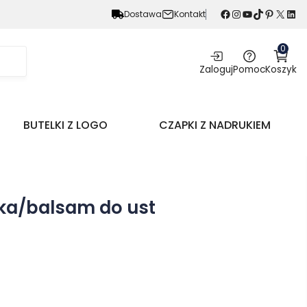
Facebook
Instagram
YouTube
TikTok
Pinterest
X
LinkedIn
Dostawa
Kontakt
0
Zaloguj
Pomoc
Koszyk
BUTELKI Z LOGO
CZAPKI Z NADRUKIEM
ka/balsam do ust