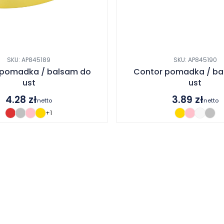
SKU: AP845189
SKU: AP845190
 pomadka / balsam do
Contor pomadka / ba
ust
ust
4.28
zł
3.89
zł
netto
netto
+1