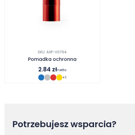
SKU: AXP-V0764
Pomadka ochronna
2.84
zł
netto
+1
Potrzebujesz wsparcia?