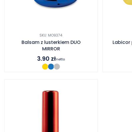
SKU: MO9374
Balsam z lusterkiem DUO
Labicor
MIRROR
3.90
zł
netto