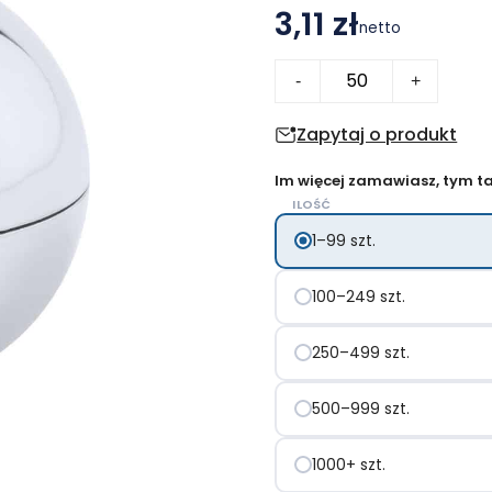
3,11 zł
netto
ilość
-
+
Baloris
pomadka/balsam
Zapytaj o produkt
do
Im więcej zamawiasz, tym tan
ust
ILOŚĆ
1–99 szt.
100–249 szt.
250–499 szt.
500–999 szt.
1000+ szt.