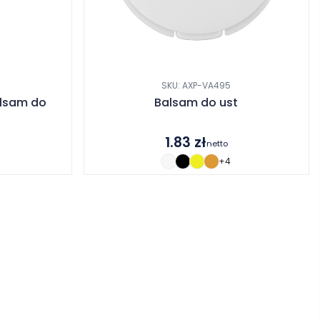
SKU: AXP-VA495
lsam do
Balsam do ust
1.83
zł
netto
+4