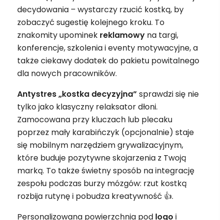
decydowania – wystarczy rzucić kostką, by
zobaczyć sugestię kolejnego kroku. To
znakomity upominek
reklamowy
na targi,
konferencje, szkolenia i eventy motywacyjne, a
także ciekawy dodatek do pakietu powitalnego
dla nowych pracowników.
Antystres „kostka decyzyjna”
sprawdzi się nie
tylko jako klasyczny relaksator dłoni.
Zamocowana przy kluczach lub plecaku
poprzez mały karabińczyk (opcjonalnie) staje
się mobilnym narzędziem grywalizacyjnym,
które buduje pozytywne skojarzenia z Twoją
marką. To także świetny sposób na integrację
zespołu podczas burzy mózgów: rzut kostką
rozbija rutynę i pobudza kreatywność 👍.
Personalizowana powierzchnia pod
logo
i