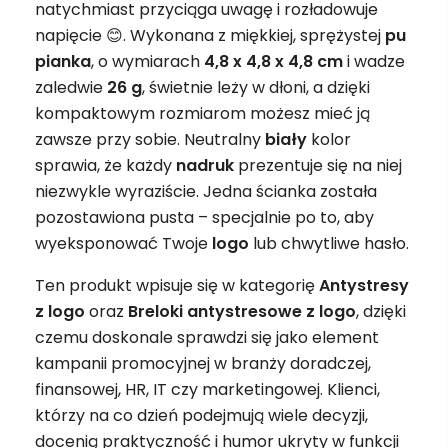
natychmiast przyciąga uwagę i rozładowuje
napięcie 😊. Wykonana z miękkiej, sprężystej
pu
pianka
, o wymiarach
4,8 x 4,8 x 4,8 cm
i wadze
zaledwie
26 g
, świetnie leży w dłoni, a dzięki
kompaktowym rozmiarom możesz mieć ją
zawsze przy sobie. Neutralny
biały
kolor
sprawia, że każdy
nadruk
prezentuje się na niej
niezwykle wyraziście. Jedna ścianka została
pozostawiona pusta – specjalnie po to, aby
wyeksponować Twoje
logo
lub chwytliwe hasło.
Ten produkt wpisuje się w kategorię
Antystresy
z logo
oraz
Breloki antystresowe z logo
, dzięki
czemu doskonale sprawdzi się jako element
kampanii promocyjnej w branży doradczej,
finansowej, HR, IT czy marketingowej. Klienci,
którzy na co dzień podejmują wiele decyzji,
docenią praktyczność i humor ukryty w funkcji