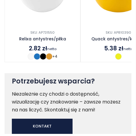
SKU: AP731550
SKU: AP810390
Relixa antystres/piłka
Quack antystres/ka
2.82
zł
5.38
zł
netto
netto
+4
Potrzebujesz wsparcia?
Niezależnie czy chodzi o dostępność,
wizualizację czy znakowanie – zawsze możesz
na nas liczyć. Skontaktuj się z nami!
KONTAKT