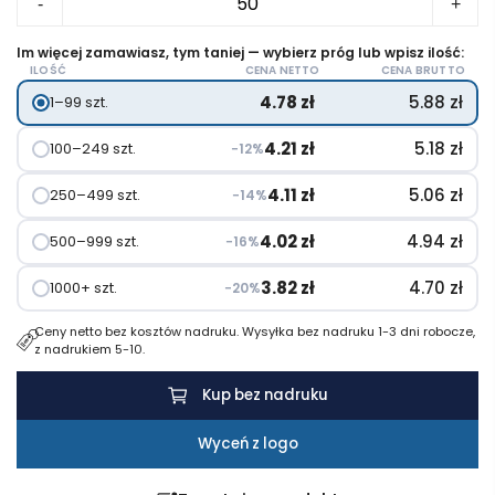
-
+
Antystres
"kostka
Im więcej zamawiasz, tym taniej — wybierz próg lub wpisz ilość:
ILOŚĆ
CENA NETTO
CENA BRUTTO
decyzyjna"
4.78
zł
5.88
zł
1–99 szt.
4.21
zł
5.18
zł
100–249 szt.
−12%
4.11
zł
5.06
zł
250–499 szt.
−14%
4.02
zł
4.94
zł
500–999 szt.
−16%
3.82
zł
4.70
zł
1000+ szt.
−20%
Ceny netto bez kosztów nadruku. Wysyłka bez nadruku 1-3 dni robocze,
z nadrukiem 5-10.
Kup bez nadruku
Wyceń z logo