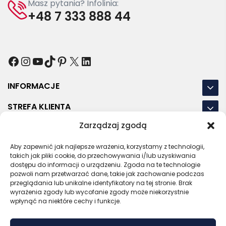
Masz pytania? Infolinia:
+48 7 333 888 44
Facebook
Instagram
YouTube
TikTok
Pinterest
X
LinkedIn
INFORMACJE
STREFA KLIENTA
Zarządzaj zgodą
NASZE LOKALIZACJE
Aby zapewnić jak najlepsze wrażenia, korzystamy z technologii,
OSTATNIE POSTY
takich jak pliki cookie, do przechowywania i/lub uzyskiwania
dostępu do informacji o urządzeniu. Zgoda na te technologie
pozwoli nam przetwarzać dane, takie jak zachowanie podczas
przeglądania lub unikalne identyfikatory na tej stronie. Brak
wyrażenia zgody lub wycofanie zgody może niekorzystnie
RODO
REGULAMIN
POLITYKA PRYWATNOŚCI
wpłynąć na niektóre cechy i funkcje.
POLITYKA PLIKÓW COOKIES (EU)