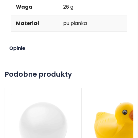
Waga
26 g
Materiał
pu pianka
Opinie
Na razie nie ma opinii o produkcie.
Podobne produkty
Dodaj opinię