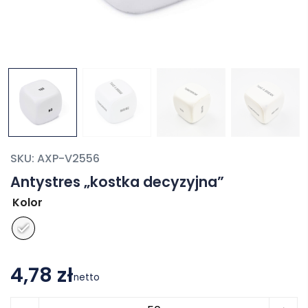
SKU:
AXP-V2556
Antystres „kostka decyzyjna”
Kolor
4,78 zł
netto
ilość