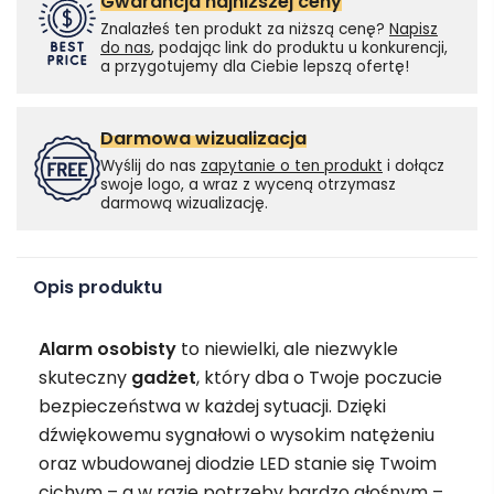
Gwarancja najniższej ceny
Znalazłeś ten produkt za niższą cenę?
Napisz
do nas
, podając link do produktu u konkurencji,
a przygotujemy dla Ciebie lepszą ofertę!
Darmowa wizualizacja
Wyślij do nas
zapytanie o ten produkt
i dołącz
swoje logo, a wraz z wyceną otrzymasz
darmową wizualizację.
Opis produktu
Alarm osobisty
to niewielki, ale niezwykle
skuteczny
gadżet
, który dba o Twoje poczucie
bezpieczeństwa w każdej sytuacji. Dzięki
dźwiękowemu sygnałowi o wysokim natężeniu
oraz wbudowanej diodzie LED stanie się Twoim
cichym – a w razie potrzeby bardzo głośnym –