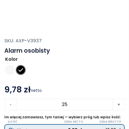
SKU:
AXP-V3937
Alarm osobisty
Kolor
9,78 zł
netto
ilość
-
+
Alarm
osobisty
Im więcej zamawiasz, tym taniej — wybierz próg lub wpisz ilość:
ILOŚĆ
CENA NETTO
CENA BRUTTO