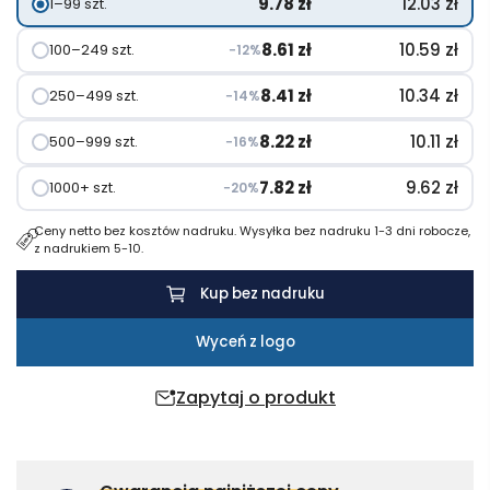
9.78
zł
12.03
zł
1–99 szt.
8.61
zł
10.59
zł
100–249 szt.
−12%
8.41
zł
10.34
zł
250–499 szt.
−14%
8.22
zł
10.11
zł
500–999 szt.
−16%
7.82
zł
9.62
zł
1000+ szt.
−20%
Ceny netto bez kosztów nadruku. Wysyłka bez nadruku 1-3 dni robocze,
z nadrukiem 5-10.
Kup bez nadruku
Wyceń z logo
Zapytaj o produkt