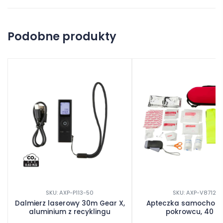
Na razie nie ma opinii o produkcie.
Podobne produkty
Dodaj opinię
SKU: AXP-P113-50
SKU: AXP-V8712
Dalmierz laserowy 30m Gear X,
Apteczka samochod
aluminium z recyklingu
pokrowcu, 40 el.