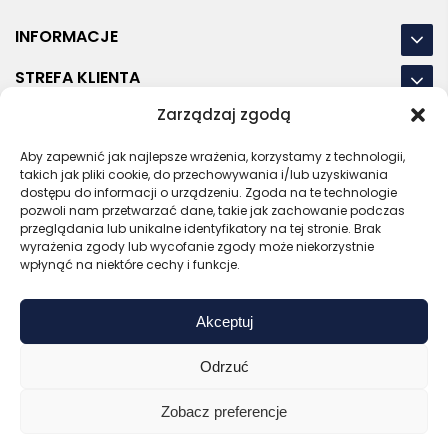
INFORMACJE
STREFA KLIENTA
Zarządzaj zgodą
NASZE LOKALIZACJE
Aby zapewnić jak najlepsze wrażenia, korzystamy z technologii,
OSTATNIE POSTY
takich jak pliki cookie, do przechowywania i/lub uzyskiwania
dostępu do informacji o urządzeniu. Zgoda na te technologie
pozwoli nam przetwarzać dane, takie jak zachowanie podczas
przeglądania lub unikalne identyfikatory na tej stronie. Brak
wyrażenia zgody lub wycofanie zgody może niekorzystnie
RODO
REGULAMIN
POLITYKA PRYWATNOŚCI
wpłynąć na niektóre cechy i funkcje.
POLITYKA PLIKÓW COOKIES (EU)
Akceptuj
Bezpieczny sklep
Zaufany sprzedawca
Certyfikat SSL
Sprawdź opinie
Odrzuć
Copyright © 2026 Gadzety.pl
Zobacz preferencje
0