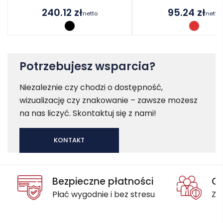
240.12
zł
95.24
zł
netto
netto
Potrzebujesz wsparcia?
Niezależnie czy chodzi o dostępność,
wizualizację czy znakowanie – zawsze możesz
na nas liczyć. Skontaktuj się z nami!
KONTAKT
Bezpieczne płatności
Oc
Płać wygodnie i bez stresu
Za