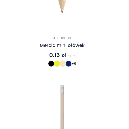
AP808098
Mercia mini ołówek
0.13
zł
netto
+6