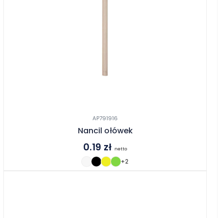
AP791916
Nancil ołówek
0.19
zł
netto
+2