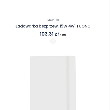
MO2378
Ładowarka bezprzew. 15W 4w1 TUONO
103.31
zł
netto