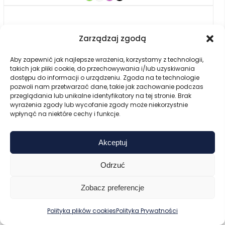
Zarządzaj zgodą
Aby zapewnić jak najlepsze wrażenia, korzystamy z technologii,
takich jak pliki cookie, do przechowywania i/lub uzyskiwania
dostępu do informacji o urządzeniu. Zgoda na te technologie
pozwoli nam przetwarzać dane, takie jak zachowanie podczas
przeglądania lub unikalne identyfikatory na tej stronie. Brak
wyrażenia zgody lub wycofanie zgody może niekorzystnie
wpłynąć na niektóre cechy i funkcje.
Akceptuj
Odrzuć
Zobacz preferencje
0
Polityka plików cookies
Polityka Prywatności
Zaloguj
Start
Koszyk
Menu