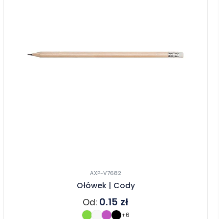
AXP-V7682
Ołówek | Cody
0.15
zł
Od:
+6