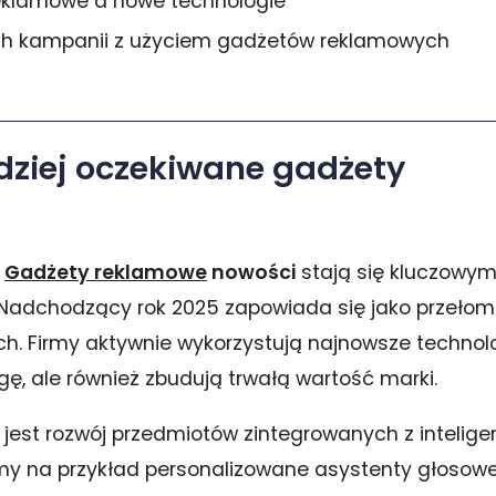
reklamowe a nowe technologie
ch kampanii z użyciem gadżetów reklamowych
dziej oczekiwane gadżety
,
Gadżety reklamowe
nowości
stają się kluczowy
. Nadchodzący rok 2025 zapowiada się jako przeło
h. Firmy aktywnie wykorzystują najnowsze technolo
gę, ale również zbudują trwałą wartość marki.
 jest rozwój przedmiotów zintegrowanych z intelige
y na przykład personalizowane asystenty głosowe,