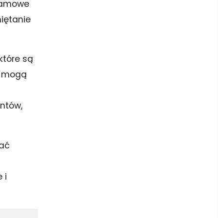
klamowe
miętanie
 które są
m mogą
entów,
wać
 i