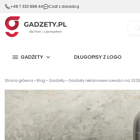
+48 7 333 888 44
Czat z doradcą
Wysz
prod
GADŻETY
DŁUGOPISY Z LOGO
Strona główna
•
Blog
•
Gadżety
•
Gadżety reklamowe nowości na 2025