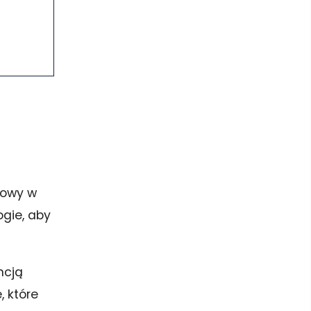
m
mowy w
gie, aby
ncją
 które