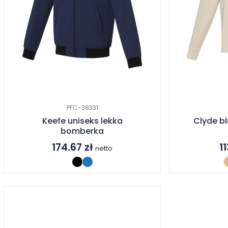
PFC-38331
Keefe uniseks lekka
Clyde b
bomberka
174.67
zł
1
netto