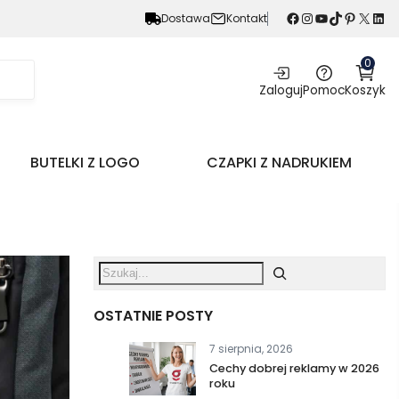
Facebook
Instagram
YouTube
TikTok
Pinterest
X
LinkedIn
Dostawa
Kontakt
0
Zaloguj
Pomoc
Koszyk
BUTELKI Z LOGO
CZAPKI Z NADRUKIEM
OSTATNIE POSTY
7 sierpnia, 2026
Cechy dobrej reklamy w 2026
roku